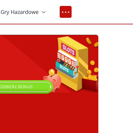
Gry Hazardowe
ODBIERZ BONUS