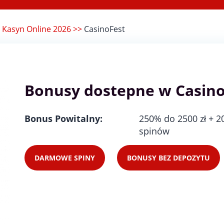
 Kasyn Online 2026
>>
CasinoFest
Bonusy dostepne w Casino
Bonus Powitalny:
250% do 2500 zł + 
spinów
DARMOWE SPINY
BONUSY BEZ DEPOZYTU