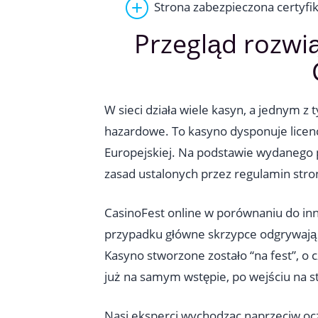
Strona zabezpieczona certyfi
Przegląd rozwią
W sieci działa wiele kasyn, a jednym z
hazardowe. To kasyno dysponuje licen
Europejskiej. Na podstawie wydanego 
zasad ustalonych przez regulamin stron
CasinoFest online w porównaniu do i
przypadku główne skrzypce odgrywają t
Kasyno stworzone zostało “na fest”, o
już na samym wstępie, po wejściu na s
Nasi eksperci wychodząc naprzeciw ocz