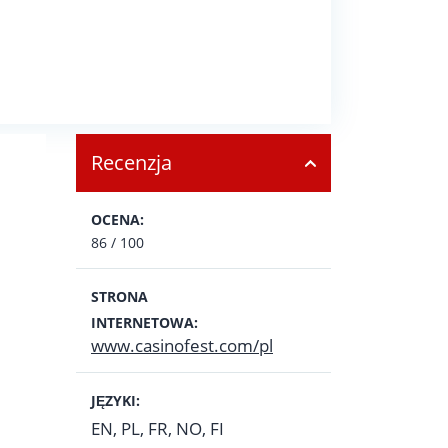
Recenzja
OCENA:
86 / 100
STRONA
INTERNETOWA:
www.casinofest.com/pl
JĘZYKI:
EN, PL, FR, NO, FI