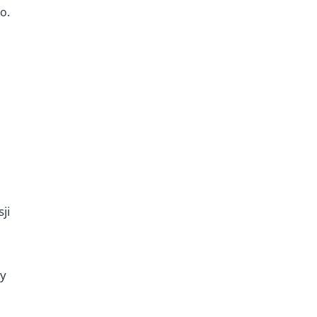
o.
ji
ty