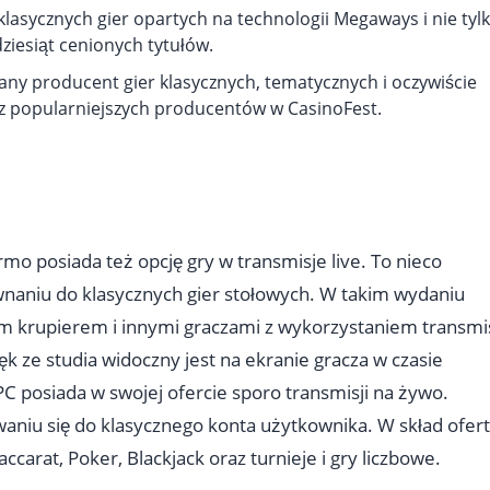
lasycznych gier opartych na technologii Megaways i nie tylk
dziesiąt cenionych tytułów.
any producent gier klasycznych, tematycznych i oczywiście
n z popularniejszych producentów w CasinoFest.
mo posiada też opcję gry w transmisje live. To nieco
ównaniu do klasycznych gier stołowych. W takim wydaniu
 krupierem i innymi graczami z wykorzystaniem transmis
k ze studia widoczny jest na ekranie gracza w czasie
PC posiada w swojej ofercie sporo transmisji na żywo.
waniu się do klasycznego konta użytkownika. W skład ofer
ccarat, Poker, Blackjack oraz turnieje i gry liczbowe.