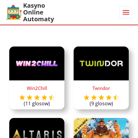
Kasyno
Online
Automaty
Win2Chill
Twindor
(11 glosow)
(9 glosow)
W trendzie