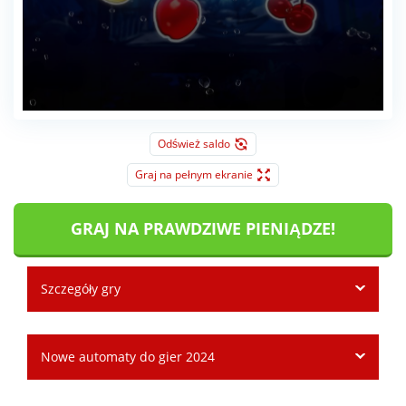
Odśwież saldo
Graj na pełnym ekranie
GRAJ NA PRAWDZIWE PIENIĄDZE!
Szczegóły gry
Nowe automaty do gier 2024