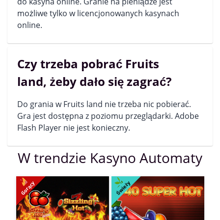
do kasyna online. Granie na pieniądze jest
możliwe tylko w licencjonowanych kasynach
online.
Czy trzeba pobrać Fruits
land, żeby dało się zagrać?
Do grania w Fruits land nie trzeba nic pobierać.
Gra jest dostępna z poziomu przeglądarki. Adobe
Flash Player nie jest konieczny.
W trendzie Kasyno Automaty
Świeży
Gorący