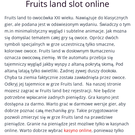
Fruits land slot online
Fruits land to owocówka XXI wieku. Nawiązuje do klasycznych
gier, ale podana jest w odświeżonym wydaniu. Świadczy o tym
m.in minimalistyczny wygląd i subtelne animacje. Jak można
się domyślać tematem całej gry są owoce. Oprócz dwóch
symboli specjalnych w grze uczestniczą tylko smaczne,
kolorowe owoce. Fruits land w dosłownym tłumaczeniu
oznacza owocową ziemię. W tle automatu przebija się
tajemniczy wygląd jakby wyspy z altaną pokrytą słomą. Pod
altaną latają tylko świetliki. Żadnej żywej duszy dookoła.
Chyba ta ziemia faktycznie została zawładnięta przez owoce.
Odkryj jej tajemnice w grze Fruits land. Na naszej stronie
możesz zagrać w Fruits land bez rejestracji. Nie będzie
potrzebne wpłacanie żadnych pieniędzy. Gra kasyno jest
dostępna za darmo. Warto grać w darmowe wersje gier, aby
dobrze poznać całą mechanikę gry. Takie przygotowanie
pozwoli zmierzyć się w grze Fruits land na prawdziwe
pieniądze. Granie na pieniądze jest możliwe tylko w kasynach
online. Warto dobrze wybrać
kasyno online
, ponieważ tylko