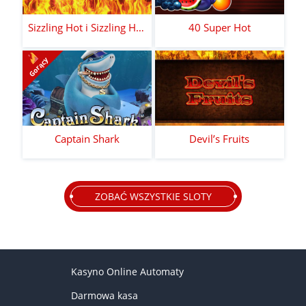
Sizzling Hot i Sizzling Hot Deluxe
40 Super Hot
Gorący
Captain Shark
Devil’s Fruits
ZOBAĆ WSZYSTKIE SLOTY
Kasyno Online Automaty
Darmowa kasa