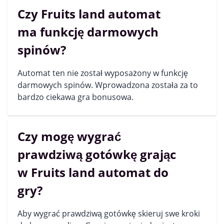
Czy Fruits land automat
ma funkcję darmowych
spinów?
Automat ten nie został wyposażony w funkcję
darmowych spinów. Wprowadzona została za to
bardzo ciekawa gra bonusowa.
Czy mogę wygrać
prawdziwą gotówkę grając
w Fruits land automat do
gry?
Aby wygrać prawdziwą gotówkę skieruj swe kroki