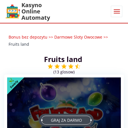
Kasyno
Online
Automaty
Bonus bez depozytu
>>
Darmowe Sloty Owocowe
>>
Fruits land
Fruits land
(
13
glosow)
Świeży
GRAJ ZA DARMO