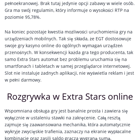
pełnoekranowej. Brak tutaj jedynie opcji zabawy w wiele osób.
Gra ma swój regulamin, który informuje o wysokości RTP na
poziomie 95,78%.
Na koniec pozostaje kwestia możliwości uruchomienia gry na
urządzeniach mobilnych. Tak się składa, że EGT dostosowuje
swoje gry kasyno online do ogólnych wymagań urządzeń
przenośnych. W konsekwencji każda gra tego producenta, tak
samo Extra Stars automat bez problemu uruchamia się na
smartfonach i tabletach w samej przeglądarce internetowej.
Slot nie instaluje żadnych aplikacji, nie wyświetla reklam i jest
w pełni darmowy.
Rozgrywka w Extra Stars online
Wspomniana obsługa gry jest banalnie prosta i zawiera się
wyłącznie w ustaleniu stawki na zakręcenie. Całą resztą
zajmuje się zaawansowana mechanika, która automatycznie
wykryje zwycięskie trafienia, zaznaczy na ekranie wypłacalne
kombinacje oraz zasili saldo gracza wygraną sumą.