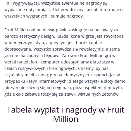
linii wygrywającej. Wszystkie ewentualne nagrody są
wypłacane natychmiast. Slot w widoczny sposób informuje o
wszystkich wygranych i sumuje nagrody.
Fruit Million online niewątpliwie zasługuje na pochwały za
bardzo estetyczny design. Każda ikona w grze jest stworzona
w identycznym stylu, a przy tym jest bardzo dobrze
dopracowana. Wszystko sprawdza się rewelacyjnie, a sama
gra nie ma żadnych błędów. Zarówno Fruit Million gra w
wersji na telefon i komputer udostępniamy dla graczy w
celach rozrywkowych i treningowych. Chcemy, by nasi
czytelnicy mieli szansę gry na identycznych zasadach jak w
przypadku kasyn internetowych, dlatego wszystkie sloty demo
niczym nie różnią się od oryginału, poza aspektem depozytu,
gdzie cała zabawa toczy się za stawki wirtualnych żetonów.
Tabela wypłat i nagrody w Fruit
Million