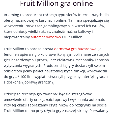
Fruit Million gra online
BGaming to producent różnego typu slotów internetowych dla
oferty hazardowej w kasynach online. Ta firma specjalizuje się
w tworzeniu rozwiązań gamblingowych, a wśród ich tytułów,
które odniosły wielki sukces, znaleźć można kultowy i
niepowtarzalny
automat owocowy
Fruit Million.
Fruit Million to bardzo prosta
darmowa gra hazardowa
. Jej
fenomen opiera się o kolorowe ikony symboli znane ze starych
gier hazardowych i prostą, lecz efektowną mechanikę i sposób
wytyczania wygranych. Producenci tej gry dostarczyli swoim
odbiorcom pełny pakiet najistotniejszych funkcji, wprowadzili
do gry aż 100 linii wypłat i stworzyli przyjazny interfejs gracza
z doskonałą oprawą graficzną.
Dzisiejsza recenzja gry zawierać będzie szczegółowe
omówienie oferty oraz jakości oprawy i wykonania automatu.
Przy tej okazji zapraszamy czytelników do rozgrywki na slocie
Fruit Million demo przy użyciu gry z naszej strony. Pozwalamy