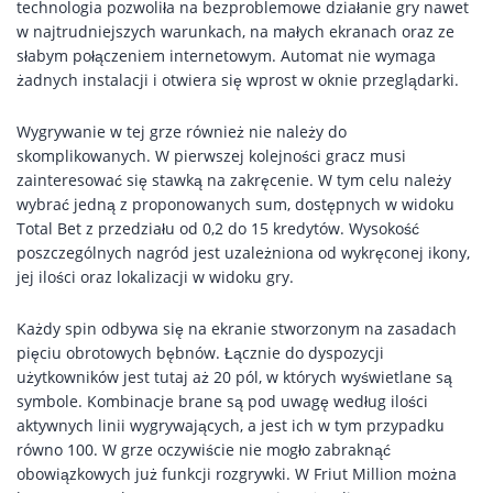
technologia pozwoliła na bezproblemowe działanie gry nawet
w najtrudniejszych warunkach, na małych ekranach oraz ze
słabym połączeniem internetowym. Automat nie wymaga
żadnych instalacji i otwiera się wprost w oknie przeglądarki.
Wygrywanie w tej grze również nie należy do
skomplikowanych. W pierwszej kolejności gracz musi
zainteresować się stawką na zakręcenie. W tym celu należy
wybrać jedną z proponowanych sum, dostępnych w widoku
Total Bet z przedziału od 0,2 do 15 kredytów. Wysokość
poszczególnych nagród jest uzależniona od wykręconej ikony,
jej ilości oraz lokalizacji w widoku gry.
Każdy spin odbywa się na ekranie stworzonym na zasadach
pięciu obrotowych bębnów. Łącznie do dyspozycji
użytkowników jest tutaj aż 20 pól, w których wyświetlane są
symbole. Kombinacje brane są pod uwagę według ilości
aktywnych linii wygrywających, a jest ich w tym przypadku
równo 100. W grze oczywiście nie mogło zabraknąć
obowiązkowych już funkcji rozgrywki. W Friut Million można