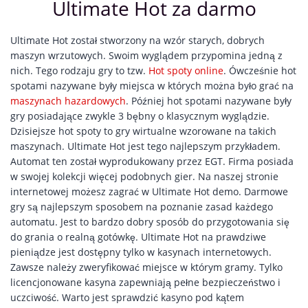
Ultimate Hot za darmo
Ultimate Hot został stworzony na wzór starych, dobrych
maszyn wrzutowych. Swoim wyglądem przypomina jedną z
nich. Tego rodzaju gry to tzw.
Hot spoty online
. Ówcześnie hot
spotami nazywane były miejsca w których można było grać na
maszynach hazardowych
. Później hot spotami nazywane były
gry posiadające zwykle 3 bębny o klasycznym wyglądzie.
Dzisiejsze hot spoty to gry wirtualne wzorowane na takich
maszynach. Ultimate Hot jest tego najlepszym przykładem.
Automat ten został wyprodukowany przez EGT. Firma posiada
w swojej kolekcji więcej podobnych gier. Na naszej stronie
internetowej możesz zagrać w Ultimate Hot demo. Darmowe
gry są najlepszym sposobem na poznanie zasad każdego
automatu. Jest to bardzo dobry sposób do przygotowania się
do grania o realną gotówkę. Ultimate Hot na prawdziwe
pieniądze jest dostępny tylko w kasynach internetowych.
Zawsze należy zweryfikować miejsce w którym gramy. Tylko
licencjonowane kasyna zapewniają pełne bezpieczeństwo i
uczciwość. Warto jest sprawdzić kasyno pod kątem