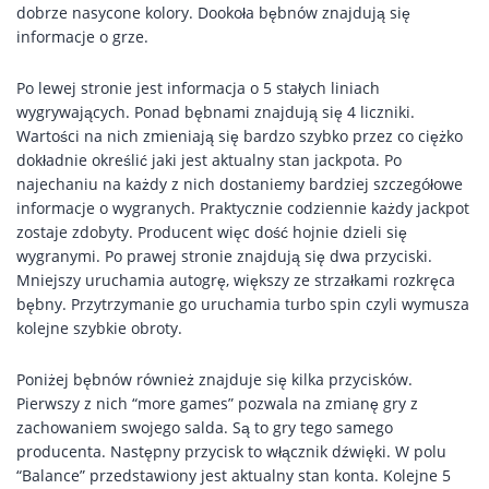
dobrze nasycone kolory. Dookoła bębnów znajdują się
informacje o grze.
Po lewej stronie jest informacja o 5 stałych liniach
wygrywających. Ponad bębnami znajdują się 4 liczniki.
Wartości na nich zmieniają się bardzo szybko przez co ciężko
dokładnie określić jaki jest aktualny stan jackpota. Po
najechaniu na każdy z nich dostaniemy bardziej szczegółowe
informacje o wygranych. Praktycznie codziennie każdy jackpot
zostaje zdobyty. Producent więc dość hojnie dzieli się
wygranymi. Po prawej stronie znajdują się dwa przyciski.
Mniejszy uruchamia autogrę, większy ze strzałkami rozkręca
bębny. Przytrzymanie go uruchamia turbo spin czyli wymusza
kolejne szybkie obroty.
Poniżej bębnów również znajduje się kilka przycisków.
Pierwszy z nich “more games” pozwala na zmianę gry z
zachowaniem swojego salda. Są to gry tego samego
producenta. Następny przycisk to włącznik dźwięki. W polu
“Balance” przedstawiony jest aktualny stan konta. Kolejne 5