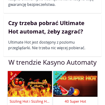
gwarancję bezpieczeństwa.
Czy trzeba pobrać Ultimate
Hot automat, żeby zagrać?
Ultimate Hot jest dostępny z poziomu
przeglądarki. Nie trzeba nic więcej pobierać.
W trendzie Kasyno Automaty
Świeży
Gorący
Sizzling Hot i Sizzling Hot Deluxe
40 Super Hot