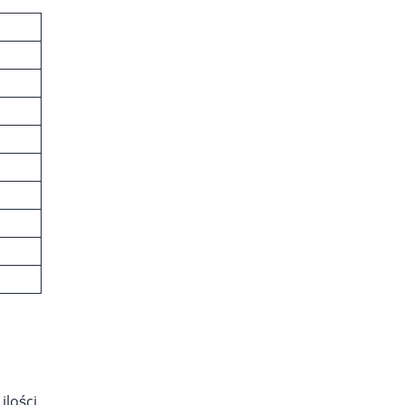
ilości