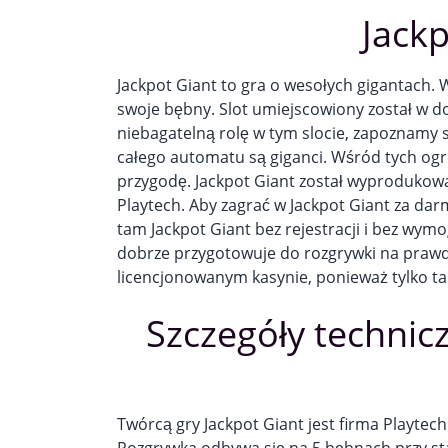
Jackp
Jackpot Giant to gra o wesołych gigantach. 
swoje bębny. Slot umiejscowiony został w d
niebagatelną rolę w tym slocie, zapoznamy
całego automatu są giganci. Wśród tych ogr
przygodę. Jackpot Giant został wyprodukowa
Playtech. Aby zagrać w Jackpot Giant za da
tam Jackpot Giant bez rejestracji i bez wym
dobrze przygotowuje do rozgrywki na prawdz
licencjonowanym kasynie, ponieważ tylko tak
Szczegóły technic
Twórcą gry Jackpot Giant jest firma Playtech