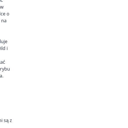
ść
ów
lce o
 na
duje
ld i
zać
trybu
a.
i są z