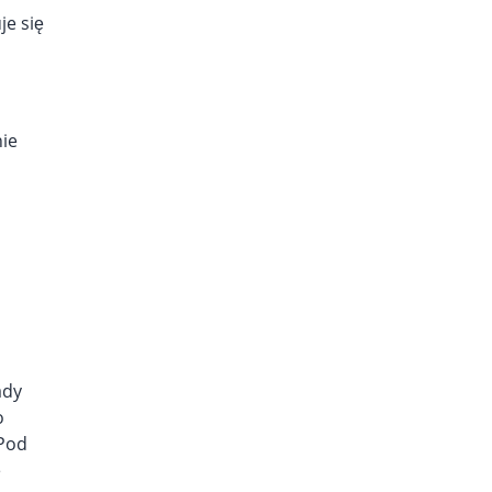
je się
nie
ady
o
 Pod
e