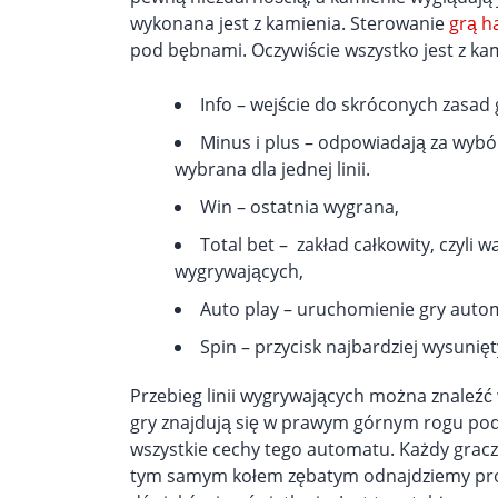
wykonana jest z kamienia. Sterowanie
grą h
pod bębnami. Oczywiście wszystko jest z ka
Info – wejście do skróconych zasad 
Minus i plus – odpowiadają za wybó
wybrana dla jednej linii.
Win – ostatnia wygrana,
Total bet – zakład całkowity, czyli w
wygrywających,
Auto play – uruchomienie gry auto
Spin – przycisk najbardziej wysuni
Przebieg linii wygrywających można znaleźć
gry znajdują się w prawym górnym rogu pod
wszystkie cechy tego automatu. Każdy gracz
tym samym kołem zębatym odnajdziemy pro