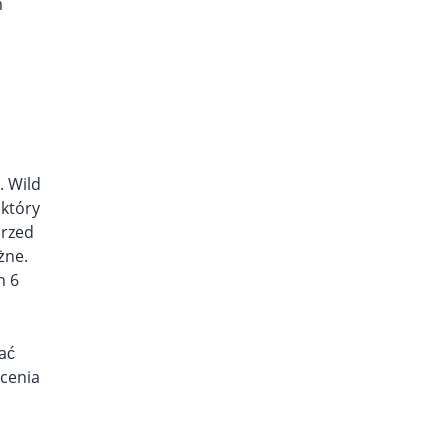
m
. Wild
 który
Przed
żne.
h 6
rać
ęcenia