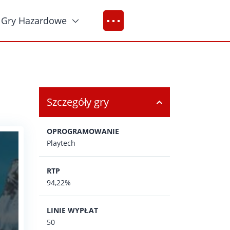
Gry Hazardowe
Szczegóły gry
OPROGRAMOWANIE
Playtech
RTP
94,22%
LINIE WYPŁAT
50