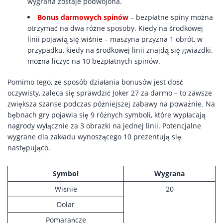
wygrana zostaje podwojona.
Bonus darmowych spinów
– bezpłatne spiny można
otrzymać na dwa różne sposoby. Kiedy na środkowej
linii pojawią się wiśnie – maszyna przyzna 1 obrót, w
przypadku, kiedy na środkowej linii znajdą się gwiazdki,
można liczyć na 10 bezpłatnych spinów.
Pomimo tego, że sposób działania bonusów jest dość
oczywisty, zaleca się sprawdzić Joker 27 za darmo – to zawsze
zwiększa szanse podczas późniejszej zabawy na poważnie. Na
bębnach gry pojawia się 9 różnych symboli, które wypłacają
nagrody wyłącznie za 3 obrazki na jednej linii. Potencjalne
wygrane dla zakładu wynoszącego 10 prezentują się
następująco.
Symbol
Wygrana
Wiśnie
20
Dolar
Pomarańcze