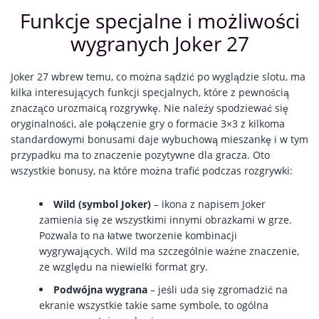
Funkcje specjalne i możliwości
wygranych Joker 27
Joker 27 wbrew temu, co można sądzić po wyglądzie slotu, ma
kilka interesujących funkcji specjalnych, które z pewnością
znacząco urozmaicą rozgrywkę. Nie należy spodziewać się
oryginalności, ale połączenie gry o formacie 3×3 z kilkoma
standardowymi bonusami daje wybuchową mieszankę i w tym
przypadku ma to znaczenie pozytywne dla gracza. Oto
wszystkie bonusy, na które można trafić podczas rozgrywki:
Wild (symbol Joker)
– ikona z napisem Joker
zamienia się ze wszystkimi innymi obrazkami w grze.
Pozwala to na łatwe tworzenie kombinacji
wygrywających. Wild ma szczególnie ważne znaczenie,
ze względu na niewielki format gry.
Podwójna wygrana
– jeśli uda się zgromadzić na
ekranie wszystkie takie same symbole, to ogólna