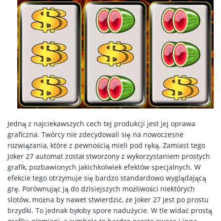
Jedną z najciekawszych cech tej produkcji jest jej oprawa
graficzna. Twórcy nie zdecydowali się na nowoczesne
rozwiązania, które z pewnością mieli pod ręką. Zamiast tego
Joker 27 automat został stworzony z wykorzystaniem prostych
grafik, pozbawionych jakichkolwiek efektów specjalnych. W
efekcie tego otrzymuje się bardzo standardowo wyglądającą
grę. Porównując ją do dzisiejszych możliwości niektórych
slotów, można by nawet stwierdzić, że Joker 27 jest po prostu
brzydki. To jednak byłoby spore nadużycie. W tle widać prostą