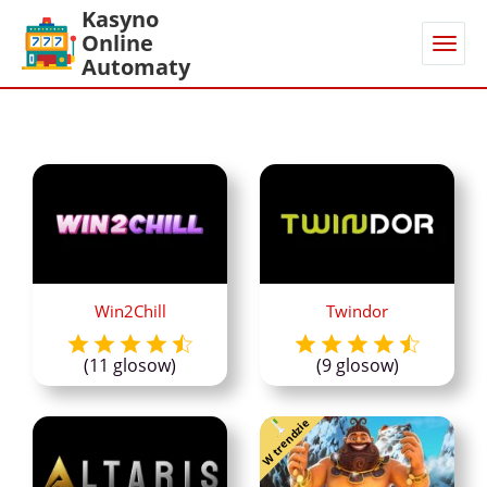
Kasyno
Online
Automaty
Win2Chill
Twindor
(11 glosow)
(9 glosow)
W trendzie