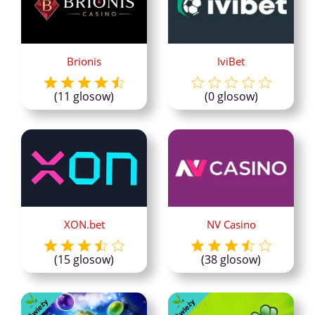
Brionis
IviBet
(11 glosow)
(0 glosow)
XON.bet
NV Casino
(15 glosow)
(38 glosow)
Świeży
Świeży