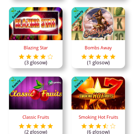
Świeży
Świeży
Blazing Star
Bombs Away
(3 glosow)
(1 glosow)
Świeży
Świeży
Classic Fruits
Smoking Hot Fruits
(2 glosow)
(6 glosow)