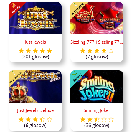
W trendzie
Gorący
Just Jewels
Sizzling 777 i Sizzling 777 Deluxe
(201 glosow)
(7 glosow)
W trendzie
Świeży
Just Jewels Deluxe
Smiling Joker
(6 glosow)
(36 glosow)