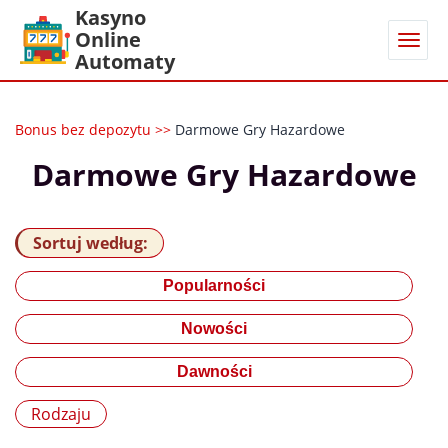
Kasyno
Online
Automaty
Bonus bez depozytu
>>
Darmowe Gry Hazardowe
Darmowe Gry Hazardowe
Sortuj według:
Popularności
Nowości
Dawności
Rodzaju