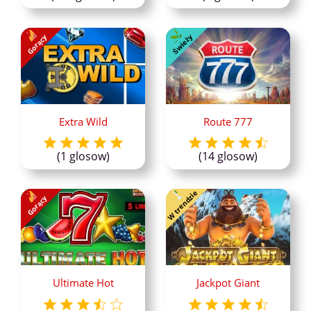
Świeży
Gorący
Extra Wild
Route 777
(1 glosow)
(14 glosow)
W trendzie
Gorący
Ultimate Hot
Jackpot Giant