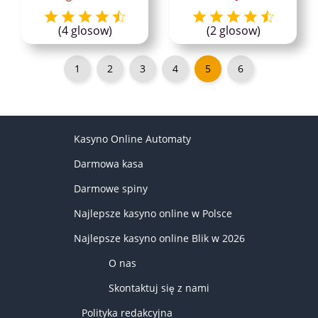
(4 glosow)
(2 glosow)
1
2
3
4
5
6
Kasyno Online Automaty
Darmowa kasa
Darmowe spiny
Najlepsze kasyno online w Polsce
Najlepsze kasyno online Blik w 2026
O nas
Skontaktuj się z nami
Polityka redakcyjna