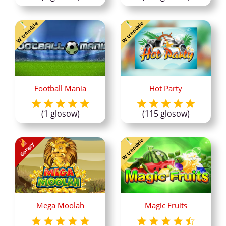
W trendzie
W trendzie
Football Mania
Hot Party
(1 glosow)
(115 glosow)
W trendzie
Gorący
Mega Moolah
Magic Fruits