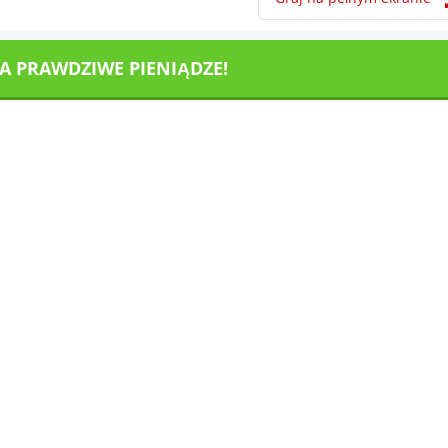
A PRAWDZIWE PIENIĄDZE!