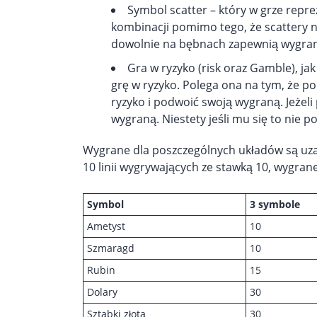
Symbol scatter – który w grze repre
kombinacji pomimo tego, że scattery ni
dowolnie na bębnach zapewnią wygraną
Gra w ryzyko (risk oraz Gamble), ja
grę w ryzyko. Polega ona na tym, że p
ryzyko i podwoić swoją wygraną. Jeżel
wygraną. Niestety jeśli mu się to nie 
Wygrane dla poszczególnych układów są uzale
10 linii wygrywających ze stawką 10, wygran
Symbol
3 symbole
Ametyst
10
Szmaragd
10
Rubin
15
Dolary
30
Sztabki złota
30