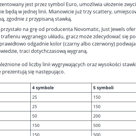
zentowany jest przez symbol Euro, umożliwia ułożenie zwyci
e będą w jednej linii. Mianowicie już trzy scattery, umiejsc
, zgodnie z przypisaną stawką.
k przystało na grę od producenta Novomatic, Just Jewels ofer
o trafieniu wygranego układu, gracz może zdecydować się po
i prawidłowo odgadnie kolor (czarny albo czerwony) podwaja
powiedzie, traci dotychczasową wygraną.
żnione od liczby linii wygrywających oraz wysokości stawki
e prezentują się następująco.
4 symbole
5 symboli
25
150
25
150
50
200
150
500
150
500