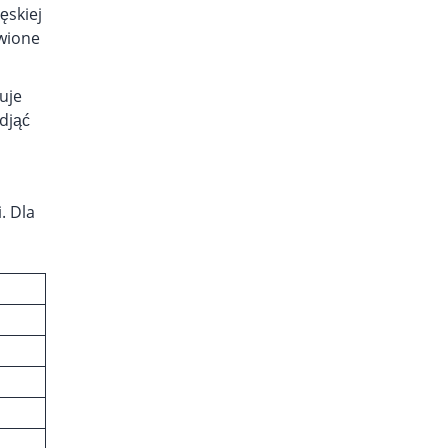
ęskiej
owione
uje
djąć
. Dla