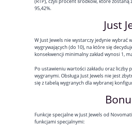
(RTP), czyli procent środków, które zostan
95,42%.
Just J
W Just Jewels nie wystarczy jedynie wybrać w
wygrywających (do 10), na które się decydu
konsekwencji minimalny zakład wynosi 1, m
Po ustawieniu wartości zakładu oraz liczby p
wygranymi. Obsługa Just Jewels nie jest z
się z tabelą wygranych dla wybranej konfigura
Bonus
Funkcje specjalne w Just Jewels od Novoma
funkcjami specjalnymi: