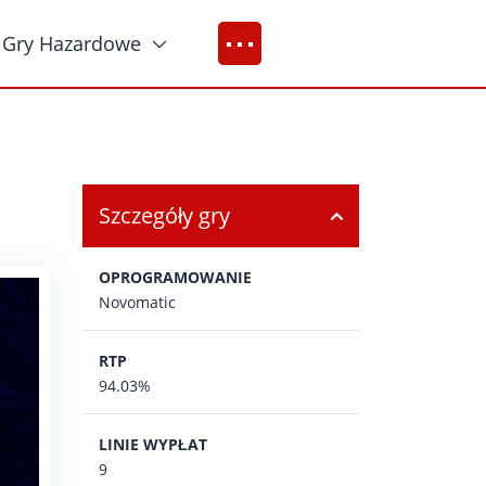
Gry Hazardowe
Szczegóły gry
OPROGRAMOWANIE
Novomatic
RTP
94.03%
LINIE WYPŁAT
9