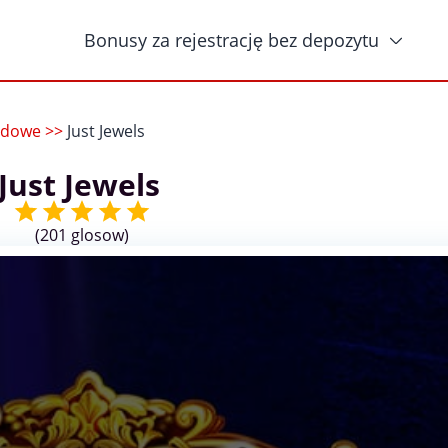
Bonusy za rejestrację bez depozytu
rdowe
>>
Just Jewels
Just Jewels
(
201
glosow)