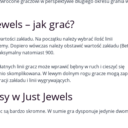
ą zwrócone graczowi w perspektywie długiego okresu grania 
ewels – jak grać?
artości zakładu. Na początku należy wybrać ilość linii
jemy. Dopiero wówczas należy obstawić wartość zakładu (Bet
aksymalny natomiast 900.
łatnych linii gracz może wprawić bębny w ruch i cieszyć się
bytnio skomplikowana. W lewym dolnym rogu gracze mogą za
cji zakładu i linii wygrywających.
y w Just Jewels
tic są bardzo skromne. W sumie gra dysponuje jedynie dwo