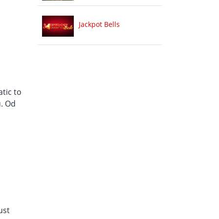
Jackpot Bells
tic to
u. Od
ust