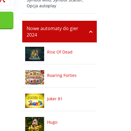
Opcja autoplay
Nowe automaty do gier
2024
Rise Of Dead
Roaring Forties
Joker 81
Hugo