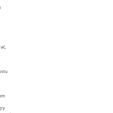
i
rać,
ostu
iem
gry