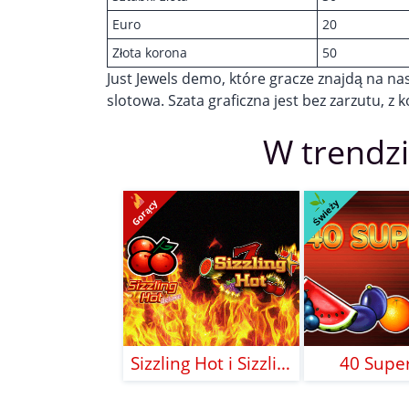
Euro
20
Złota korona
50
Just Jewels demo, które gracze znajdą na nas
slotowa. Szata graficzna jest bez zarzutu, z
W trendz
Świeży
Gorący
GRAJ ZA DARMO
GRAJ ZA 
Sizzling Hot i Sizzling Hot Deluxe
40 Supe