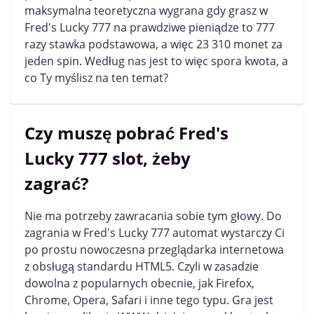
maksymalna teoretyczna wygrana gdy grasz w
Fred's Lucky 777 na prawdziwe pieniądze to 777
razy stawka podstawowa, a więc 23 310 monet za
jeden spin. Według nas jest to więc spora kwota, a
co Ty myślisz na ten temat?
Czy muszę pobrać Fred's
Lucky 777 slot, żeby
zagrać?
Nie ma potrzeby zawracania sobie tym głowy. Do
zagrania w Fred's Lucky 777 automat wystarczy Ci
po prostu nowoczesna przeglądarka internetowa
z obsługą standardu HTML5. Czyli w zasadzie
dowolna z popularnych obecnie, jak Firefox,
Chrome, Opera, Safari i inne tego typu. Gra jest