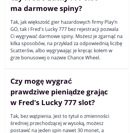
ma darmowe spiny?
Tak, jak większość gier hazardowych firmy Play’n
GO, tak i Fred's Lucky 777 bez rejestracji pozwala
Ci wygrywać darmowe spiny. Możesz je zgarnąć na
kilka sposobów, na przykład za odpowiednią liczbę
Scatterów, albo wygrywając je kręcąc kołem w
grze bonusowej o nazwie Chance Wheel.
Czy mogę wygrać
prawdziwe pieniądze grając
w Fred's Lucky 777 slot?
Tak, bez wątpienia. Jest to tytuł o zmienności
średniej przechodzącej w wysoką, możesz
postawić na jeden spin nawet 30 monet, a