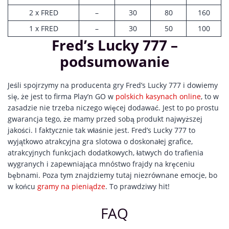
2 x FRED
–
30
80
160
1 x FRED
–
30
50
100
Fred’s Lucky 777 –
podsumowanie
Jeśli spojrzymy na producenta gry Fred’s Lucky 777 i dowiemy
się, że jest to firma Play’n GO w
polskich kasynach online
, to w
zasadzie nie trzeba niczego więcej dodawać. Jest to po prostu
gwarancja tego, że mamy przed sobą produkt najwyższej
jakości. I faktycznie tak właśnie jest. Fred’s Lucky 777 to
wyjątkowo atrakcyjna gra slotowa o doskonałej grafice,
atrakcyjnych funkcjach dodatkowych, łatwych do trafienia
wygranych i zapewniająca mnóstwo frajdy na kręceniu
bębnami. Poza tym znajdziemy tutaj niezrównane emocje, bo
w końcu
gramy na pieniądze
. To prawdziwy hit!
FAQ