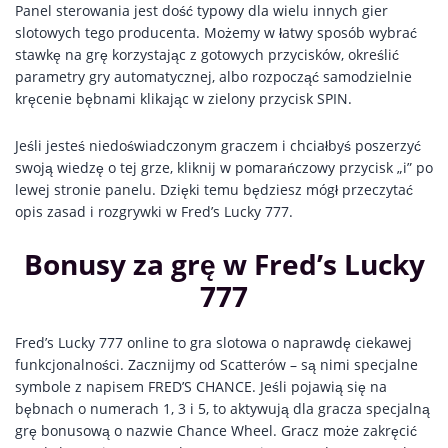
Panel sterowania jest dość typowy dla wielu innych gier
slotowych tego producenta. Możemy w łatwy sposób wybrać
stawkę na grę korzystając z gotowych przycisków, określić
parametry gry automatycznej, albo rozpocząć samodzielnie
kręcenie bębnami klikając w zielony przycisk SPIN.
Jeśli jesteś niedoświadczonym graczem i chciałbyś poszerzyć
swoją wiedzę o tej grze, kliknij w pomarańczowy przycisk „i” po
lewej stronie panelu. Dzięki temu będziesz mógł przeczytać
opis zasad i rozgrywki w Fred’s Lucky 777.
Bonusy za grę w Fred’s Lucky
777
Fred’s Lucky 777 online to gra slotowa o naprawdę ciekawej
funkcjonalności. Zacznijmy od Scatterów – są nimi specjalne
symbole z napisem FRED’S CHANCE. Jeśli pojawią się na
bębnach o numerach 1, 3 i 5, to aktywują dla gracza specjalną
grę bonusową o nazwie Chance Wheel. Gracz może zakręcić