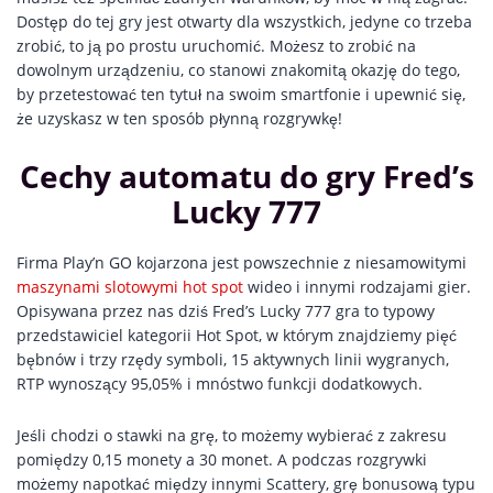
Dostęp do tej gry jest otwarty dla wszystkich, jedyne co trzeba
zrobić, to ją po prostu uruchomić. Możesz to zrobić na
dowolnym urządzeniu, co stanowi znakomitą okazję do tego,
by przetestować ten tytuł na swoim smartfonie i upewnić się,
że uzyskasz w ten sposób płynną rozgrywkę!
Cechy automatu do gry Fred’s
Lucky 777
Firma Play’n GO kojarzona jest powszechnie z niesamowitymi
maszynami slotowymi hot spot
wideo i innymi rodzajami gier.
Opisywana przez nas dziś Fred’s Lucky 777 gra to typowy
przedstawiciel kategorii Hot Spot, w którym znajdziemy pięć
bębnów i trzy rzędy symboli, 15 aktywnych linii wygranych,
RTP wynoszący 95,05% i mnóstwo funkcji dodatkowych.
Jeśli chodzi o stawki na grę, to możemy wybierać z zakresu
pomiędzy 0,15 monety a 30 monet. A podczas rozgrywki
możemy napotkać między innymi Scattery, grę bonusową typu