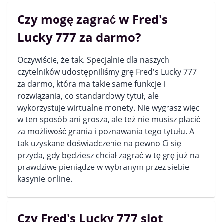
Czy mogę zagrać w Fred's
Lucky 777 za darmo?
Oczywiście, że tak. Specjalnie dla naszych
czytelników udostępniliśmy grę Fred's Lucky 777
za darmo, która ma takie same funkcje i
rozwiązania, co standardowy tytuł, ale
wykorzystuje wirtualne monety. Nie wygrasz więc
w ten sposób ani grosza, ale też nie musisz płacić
za możliwość grania i poznawania tego tytułu. A
tak uzyskane doświadczenie na pewno Ci się
przyda, gdy będziesz chciał zagrać w tę grę już na
prawdziwe pieniądze w wybranym przez siebie
kasynie online.
Czy Fred's Lucky 777 slot