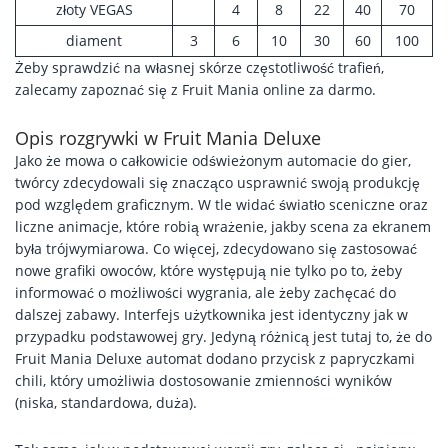
złoty VEGAS
4
8
22
40
70
diament
3
6
10
30
60
100
Żeby sprawdzić na własnej skórze częstotliwość trafień,
zalecamy zapoznać się z Fruit Mania online za darmo.
Opis rozgrywki w Fruit Mania Deluxe
Jako że mowa o całkowicie odświeżonym automacie do gier,
twórcy zdecydowali się znacząco usprawnić swoją produkcję
pod względem graficznym. W tle widać światło sceniczne oraz
liczne animacje, które robią wrażenie, jakby scena za ekranem
była trójwymiarowa. Co więcej, zdecydowano się zastosować
nowe grafiki owoców, które występują nie tylko po to, żeby
informować o możliwości wygrania, ale żeby zachęcać do
dalszej zabawy. Interfejs użytkownika jest identyczny jak w
przypadku podstawowej gry. Jedyną różnicą jest tutaj to, że do
Fruit Mania Deluxe automat dodano przycisk z papryczkami
chili, który umożliwia dostosowanie zmienności wyników
(niska, standardowa, duża).