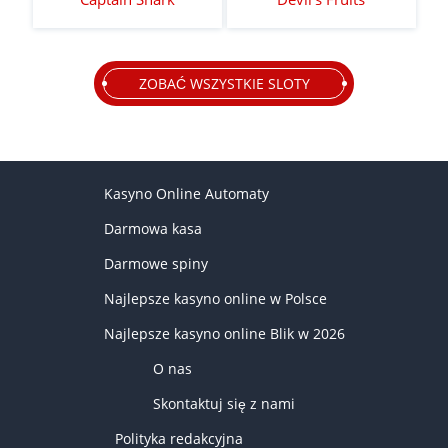
ZOBAĆ WSZYSTKIE SLOTY
Kasyno Online Automaty
Darmowa kasa
Darmowe spiny
Najlepsze kasyno online w Polsce
Najlepsze kasyno online Blik w 2026
O nas
Skontaktuj się z nami
Polityka redakcyjna