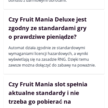
bonusu z darmowymi obrotami.
Czy Fruit Mania Deluxe jest
zgodny ze standardami gry
o prawdziwe pieniądze?
Automat działa zgodnie ze standardowymi
wymaganiami licencji hazardowych, a wyniki
wyświetlają się na zasadzie RNG. Dzięki temu
zawsze można dołączyć do zabawy na poważnie.
Czy Fruit Mania slot spełnia
aktualne standardy i nie
trzeba go pobierać na