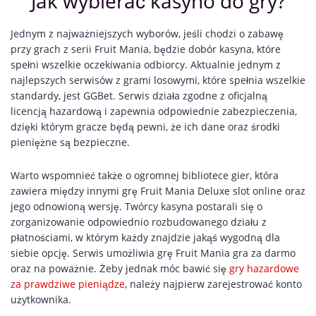
Jak wybierać kasyno do gry?
Jednym z najważniejszych wyborów, jeśli chodzi o zabawę
przy grach z serii Fruit Mania, będzie dobór kasyna, które
spełni wszelkie oczekiwania odbiorcy. Aktualnie jednym z
najlepszych serwisów z grami losowymi, które spełnia wszelkie
standardy, jest GGBet. Serwis działa zgodne z oficjalną
licencją hazardową i zapewnia odpowiednie zabezpieczenia,
dzięki którym gracze będą pewni, że ich dane oraz środki
pieniężne są bezpieczne.
Warto wspomnieć także o ogromnej bibliotece gier, która
zawiera między innymi grę Fruit Mania Deluxe slot online oraz
jego odnowioną wersję. Twórcy kasyna postarali się o
zorganizowanie odpowiednio rozbudowanego działu z
płatnościami, w którym każdy znajdzie jakąś wygodną dla
siebie opcję. Serwis umożliwia grę Fruit Mania gra za darmo
oraz na poważnie. Żeby jednak móc bawić się
gry hazardowe
za prawdziwe pieniądze
, należy najpierw zarejestrować konto
użytkownika.