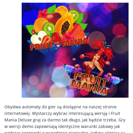
Obydwa automaty do gier są dostępne na naszej stronie
internetowej. Wystarczy wybrać interesującą wersję i Fruit
Mania Deluxe graj za darmo tak długo, jak będzie trzeba. Gry
w wersji demo zapewniają identyczne warunki zabawy jak
podczas rozgrywki o prawdziwe pieniądze. Jedyną różnicą są