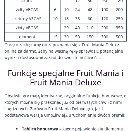
arbuz
12
30
90
180
żółty VEGAS
6
10
24
48
100
200
srebrny VEGAS
10
18
35
60
120
250
złoty VEGAS
20
40
110
200
350
diament
15
30
50
150
300
500
Gorąco zachęcamy do zapoznania się z Fruit Mania Deluxe
online za darmo, żeby na własną rękę sprawdzić potencjalne
wyniki i dostosować zakład do swoich możliwości.
Funkcje specjalne Fruit Mania i
Fruit Mania Deluxe
Obydwie gry mają identyczne, oryginalne funkcje bonusowe, o
których można się przekonać już od pierwszych chwil z nimi
spędzonych. Zarówno Fruit Mania Deluxe gra, jak i
podstawowa wersja umożliwiają uruchomienie dwóch premii:
Tablica bonusowa
–
każde pojawienie się diamentu