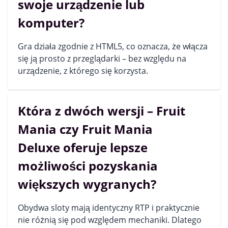
swoje urządzenie lub
komputer?
Gra działa zgodnie z HTML5, co oznacza, że włącza
się ją prosto z przeglądarki – bez względu na
urządzenie, z którego się korzysta.
Która z dwóch wersji – Fruit
Mania czy Fruit Mania
Deluxe oferuje lepsze
możliwości pozyskania
większych wygranych?
Obydwa sloty mają identyczny RTP i praktycznie
nie różnią się pod względem mechaniki. Dlatego