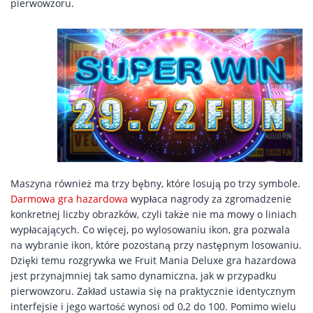
pierwowzoru.
Maszyna również ma trzy bębny, które losują po trzy symbole.
Darmowa gra hazardowa
wypłaca nagrody za zgromadzenie
konkretnej liczby obrazków, czyli także nie ma mowy o liniach
wypłacających. Co więcej, po wylosowaniu ikon, gra pozwala
na wybranie ikon, które pozostaną przy następnym losowaniu.
Dzięki temu rozgrywka we Fruit Mania Deluxe gra hazardowa
jest przynajmniej tak samo dynamiczna, jak w przypadku
pierwowzoru. Zakład ustawia się na praktycznie identycznym
interfejsie i jego wartość wynosi od 0,2 do 100. Pomimo wielu