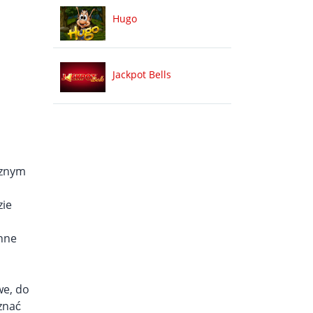
Hugo
Jackpot Bells
cznym
zie
inne
we, do
znać