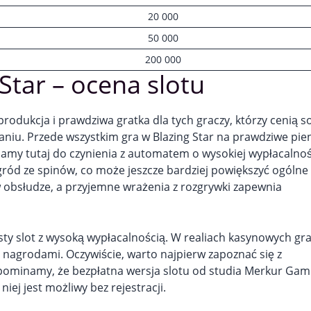
20 000
50 000
200 000
Star – ocena slotu
produkcja i prawdziwa gratka dla tych graczy, którzy cenią s
niu. Przede wszystkim gra w Blazing Star na prawdziwe pie
my tutaj do czynienia z automatem o wysokiej wypłacalnoś
d ze spinów, co może jeszcze bardziej powiększyć ogólne
w obsłudze, a przyjemne wrażenia z rozgrywki zapewnia
osty slot z wysoką wypłacalnością. W realiach kasynowych gr
 nagrodami. Oczywiście, warto najpierw zapoznać się z
ominamy, że bezpłatna wersja slotu od studia Merkur Gam
iej jest możliwy bez rejestracji.