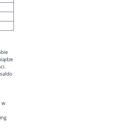
obie
niądze
ci.
 saldo
a w
ing