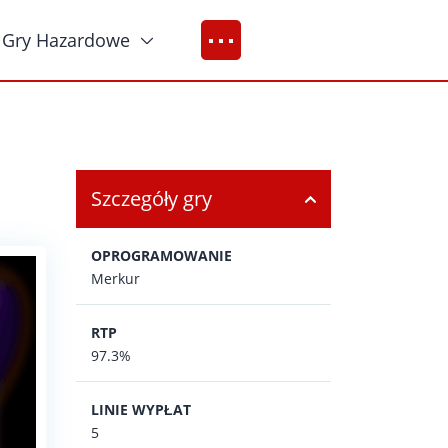
Gry Hazardowe
Szczegóły gry
OPROGRAMOWANIE
Merkur
RTP
97.3%
LINIE WYPŁAT
5