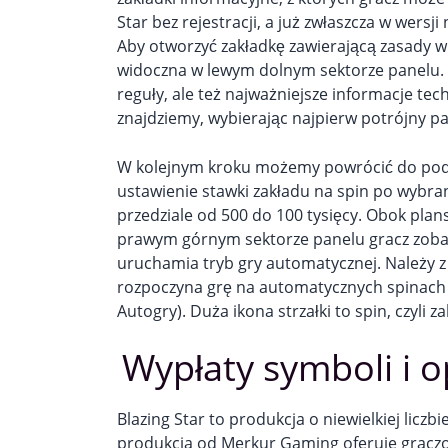
Star bez rejestracji, a już zwłaszcza w wersj
Aby otworzyć zakładkę zawierającą zasady w B
widoczna w lewym dolnym sektorze panelu. N
reguły, ale też najważniejsze informacje te
znajdziemy, wybierając najpierw potrójny pa
W kolejnym kroku możemy powrócić do pod
ustawienie stawki zakładu na spin po wybra
przedziale od 500 do 100 tysięcy. Obok plan
prawym górnym sektorze panelu gracz zobac
uruchamia tryb gry automatycznej. Należy 
rozpoczyna grę na automatycznych spinach (
Autogry). Duża ikona strzałki to spin, czyli z
Wypłaty symboli i 
Blazing Star to produkcja o niewielkiej liczbi
produkcja od Merkur Gaming oferuje graczo