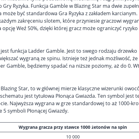
b Gry Ryzyka. Funkcja Gamble w Blazing Star ma dwie zupełn
a może być standardowa Gra Ryzyka z zakładem karcianym.
ażdym zakręceniu slotem, które przyniesie graczowi wygra
 opcję Weź 50%, dzięki której gracz może ograniczyć ryzyko
jest funkcja Ladder Gamble. Jest to swego rodzaju drzewko
ększać wygraną ze spinu. Istnieje też jednak możliwość, że
der Gamble, będziemy spadać na niższe poziomy, aż do 0. W
 Blazing Star, to w głównej mierze klasyczne wizerunki owoc
chematu jest tytułowa Płonąca Gwiazda. Ten symbol jest t
ocie. Najwyższa wygrana w grze standardowej to aż 1000-kr
e 5 symboli Płonącej Gwiazdy.
Wygrana gracza przy stawce 1000 żetonów na spin
10 000