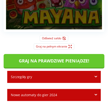
Odśwież saldo
Graj na pełnym ekranie
GRAJ NA PRAWDZIWE PIENIĄDZE!
Szczegóły gry
Nowe automaty do gier 2024