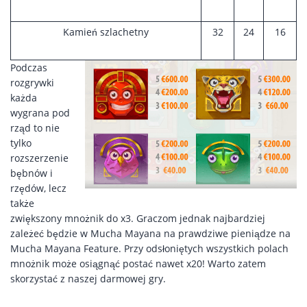
Kamień szlachetny
32
24
16
Podczas
rozgrywki
każda
wygrana pod
rząd to nie
tylko
rozszerzenie
bębnów i
rzędów, lecz
także
zwiększony mnożnik do x3. Graczom jednak najbardziej
zależeć będzie w Mucha Mayana na prawdziwe pieniądze na
Mucha Mayana Feature. Przy odsłoniętych wszystkich polach
mnożnik może osiągnąć postać nawet x20! Warto zatem
skorzystać z naszej darmowej gry.