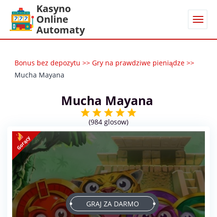
Kasyno
Online
Automaty
Bonus bez depozytu
>>
Gry na prawdziwe pieniądze
>>
Mucha Mayana
Mucha Mayana
(
984
glosow)
Gorący
GRAJ ZA DARMO