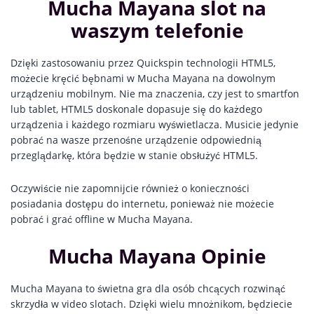
Mucha Mayana slot na
waszym telefonie
Dzięki zastosowaniu przez Quickspin technologii HTML5,
możecie kręcić bębnami w Mucha Mayana na dowolnym
urządzeniu mobilnym. Nie ma znaczenia, czy jest to smartfon
lub tablet, HTML5 doskonale dopasuje się do każdego
urządzenia i każdego rozmiaru wyświetlacza. Musicie jedynie
pobrać na wasze przenośne urządzenie odpowiednią
przeglądarkę, która będzie w stanie obsłużyć HTML5.
Oczywiście nie zapomnijcie również o konieczności
posiadania dostępu do internetu, ponieważ nie możecie
pobrać i grać offline w Mucha Mayana.
Mucha Mayana Opinie
Mucha Mayana to świetna gra dla osób chcących rozwinąć
skrzydła w video slotach. Dzięki wielu mnożnikom, będziecie