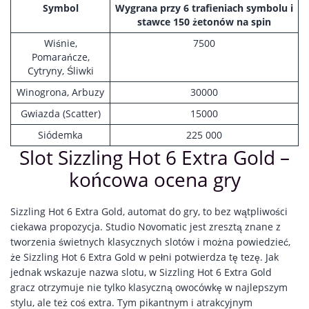
Symbol
Wygrana przy 6 trafieniach symbolu i
stawce 150 żetonów na spin
Wiśnie,
7500
Pomarańcze,
Cytryny, Śliwki
Winogrona, Arbuzy
30000
Gwiazda (Scatter)
15000
Siódemka
225 000
Slot Sizzling Hot 6 Extra Gold –
końcowa ocena gry
Sizzling Hot 6 Extra Gold, automat do gry, to bez wątpliwości
ciekawa propozycja. Studio Novomatic jest zresztą znane z
tworzenia świetnych klasycznych slotów i można powiedzieć,
że Sizzling Hot 6 Extra Gold w pełni potwierdza tę tezę. Jak
jednak wskazuje nazwa slotu, w Sizzling Hot 6 Extra Gold
gracz otrzymuje nie tylko klasyczną owocówkę w najlepszym
stylu, ale też coś extra. Tym pikantnym i atrakcyjnym