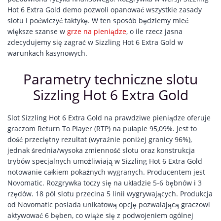
Hot 6 Extra Gold demo pozwoli opanować wszystkie zasady
slotu i poćwiczyć taktykę. W ten sposób będziemy mieć
większe szanse w
grze na pieniądze
, o ile rzecz jasna
zdecydujemy się zagrać w Sizzling Hot 6 Extra Gold w
warunkach kasynowych.
Parametry techniczne slotu
Sizzling Hot 6 Extra Gold
Slot Sizzling Hot 6 Extra Gold na prawdziwe pieniądze oferuje
graczom Return To Player (RTP) na pułapie 95,09%. Jest to
dość przeciętny rezultat (wyraźnie poniżej granicy 96%),
jednak średnia/wysoka zmienność slotu oraz konstrukcja
trybów specjalnych umożliwiają w Sizzling Hot 6 Extra Gold
notowanie całkiem pokaźnych wygranych. Producentem jest
Novomatic. Rozgrywka toczy się na układzie 5-6 bębnów i 3
rzędów. 18 pól slotu przecina 5 linii wygrywających. Produkcja
od Novomatic posiada unikatową opcję pozwalającą graczowi
aktywować 6 bęben, co wiąże się z podwojeniem ogólnej