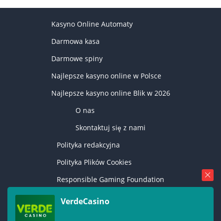
Kasyno Online Automaty
Darmowa kasa
Darmowe spiny
Najlepsze kasyno online w Polsce
Najlepsze kasyno online Blik w 2026
O nas
Skontaktuj się z nami
Polityka redakcyjna
Polityka Plików Cookies
Responsible Gaming Foundation
VerdeCasino