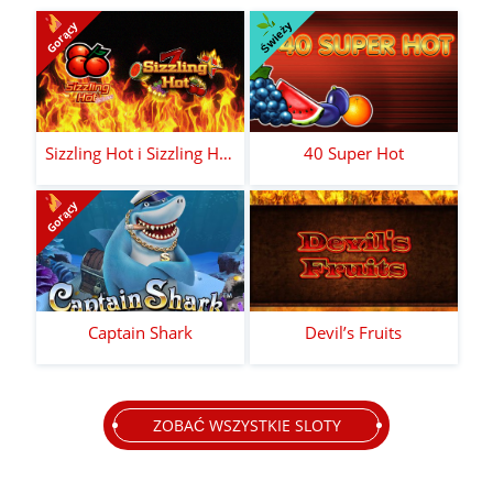
Świeży
Gorący
Sizzling Hot i Sizzling Hot Deluxe
40 Super Hot
Gorący
Captain Shark
Devil’s Fruits
ZOBAĆ WSZYSTKIE SLOTY