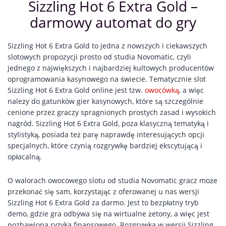
Sizzling Hot 6 Extra Gold –
darmowy automat do gry
Sizzling Hot 6 Extra Gold to jedna z nowszych i ciekawszych
slotowych propozycji prosto od studia Novomatic, czyli
jednego z największych i najbardziej kultowych producentów
oprogramowania kasynowego na świecie. Tematycznie slot
Sizzling Hot 6 Extra Gold online jest tzw.
owocówką
, a więc
należy do gatunków gier kasynowych, które są szczególnie
cenione przez graczy spragnionych prostych zasad i wysokich
nagród. Sizzling Hot 6 Extra Gold, poza klasyczną tematyką i
stylistyką, posiada też parę naprawdę interesujących opcji
specjalnych, które czynią rozgrywkę bardziej ekscytującą i
opłacalną.
O walorach owocowego slotu od studia Novomatic gracz może
przekonać się sam, korzystając z oferowanej u nas wersji
Sizzling Hot 6 Extra Gold za darmo. Jest to bezpłatny tryb
demo, gdzie gra odbywa się na wirtualne żetony, a więc jest
pozbawiona ryzyka finansowego. Rozgrywka w wersji Sizzling