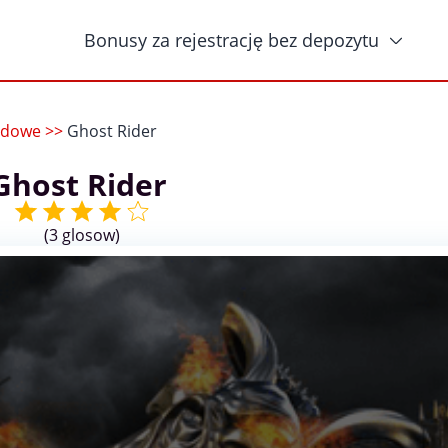
Bonusy za rejestrację bez depozytu
rdowe
>>
Ghost Rider
Ghost Rider
(
3
glosow)