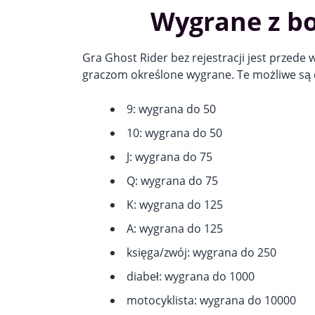
Wygrane z b
Gra Ghost Rider bez rejestracji jest przede
graczom określone wygrane. Te możliwe są dzi
9: wygrana do 50
10: wygrana do 50
J: wygrana do 75
Q: wygrana do 75
K: wygrana do 125
A: wygrana do 125
księga/zwój: wygrana do 250
diabeł: wygrana do 1000
motocyklista: wygrana do 10000