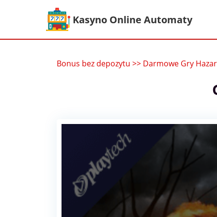
Kasyno Online Automaty
Bonus bez depozytu
>>
Darmowe Gry Haza