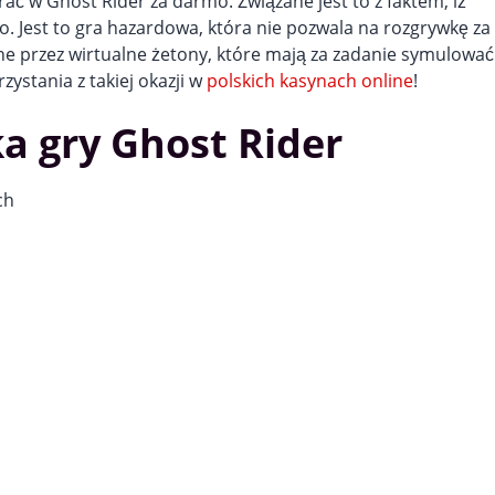
rać w Ghost Rider za darmo. Związane jest to z faktem, iż
. Jest to gra hazardowa, która nie pozwala na rozgrywkę za
ne przez wirtualne żetony, które mają za zadanie symulować
ystania z takiej okazji w
polskich kasynach online
!
a gry Ghost Rider
ch