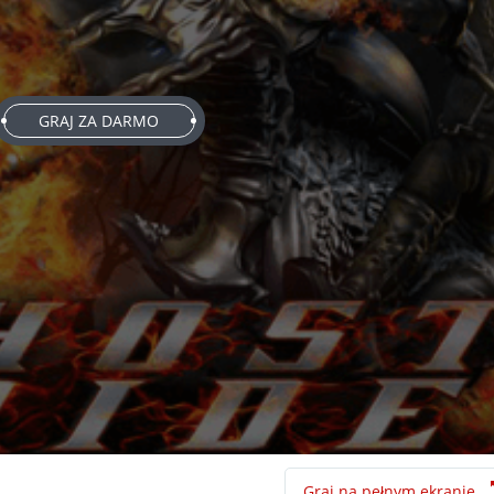
GRAJ ZA DARMO
Graj na pełnym ekranie