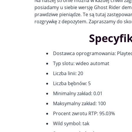
Na naszej stronie można w każdej chwili zag
posiadamy u siebie wersję Ghost Rider demo
prawdziwe pieniądze. Te są tutaj zastępowa
rozgrywkę z depozytem. Zapraszamy do skorz
Specyfik
Dostawca oprogramowania: Playte
Typ slotu: wideo automat
Liczba linii: 20
Liczba bębnów: 5
Minimalny zakład: 0.01
Maksymalny zakład: 100
Procent zwrotu RTP: 95.03%
Wild symbol: tak