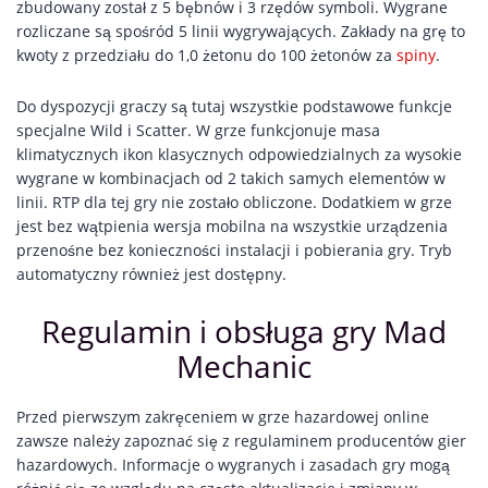
zbudowany został z 5 bębnów i 3 rzędów symboli. Wygrane
rozliczane są spośród 5 linii wygrywających. Zakłady na grę to
kwoty z przedziału do 1,0 żetonu do 100 żetonów za
spiny
.
Do dyspozycji graczy są tutaj wszystkie podstawowe funkcje
specjalne Wild i Scatter. W grze funkcjonuje masa
klimatycznych ikon klasycznych odpowiedzialnych za wysokie
wygrane w kombinacjach od 2 takich samych elementów w
linii. RTP dla tej gry nie zostało obliczone. Dodatkiem w grze
jest bez wątpienia wersja mobilna na wszystkie urządzenia
przenośne bez konieczności instalacji i pobierania gry. Tryb
automatyczny również jest dostępny.
Regulamin i obsługa gry Mad
Mechanic
Przed pierwszym zakręceniem w grze hazardowej online
zawsze należy zapoznać się z regulaminem producentów gier
hazardowych. Informacje o wygranych i zasadach gry mogą