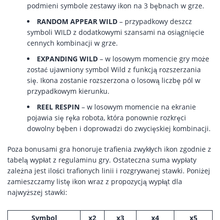
podmieni symbole zestawy ikon na 3 bębnach w grze.
RANDOM APPEAR WILD
–
przypadkowy deszcz
symboli WILD z dodatkowymi szansami na osiągnięcie
cennych kombinacji w grze.
EXPANDING WILD
–
w losowym momencie gry może
zostać ujawniony symbol Wild z funkcją rozszerzania
się. Ikona zostanie rozszerzona o losową liczbę pól w
przypadkowym kierunku.
REEL RESPIN
–
w losowym momencie na ekranie
pojawia się ręka robota, która ponownie rozkręci
dowolny bęben i doprowadzi do zwycięskiej kombinacji.
Poza bonusami gra honoruje trafienia zwykłych ikon zgodnie z
tabelą wypłat z regulaminu gry. Ostateczna suma wypłaty
zależna jest ilości trafionych linii i rozgrywanej stawki. Poniżej
zamieszczamy listę ikon wraz z propozycją wypłąt dla
najwyższej stawki:
Symbol
x2
x3
x4
x5