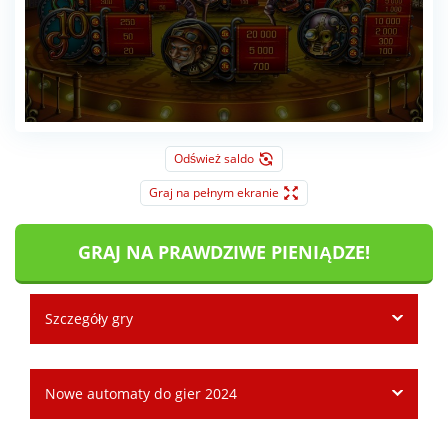
Odśwież saldo
Graj na pełnym ekranie
GRAJ NA PRAWDZIWE PIENIĄDZE!
Szczegóły gry
Nowe automaty do gier 2024