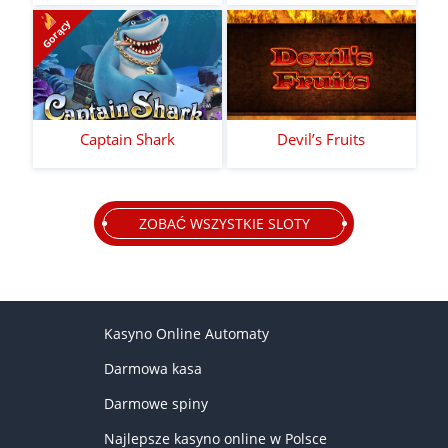
Gorący
Captain Shark
Devil’s Fruits
ZOBAĆ WSZYSTKIE SLOTY
Kasyno Online Automaty
Darmowa kasa
Darmowe spiny
Najlepsze kasyno online w Polsce