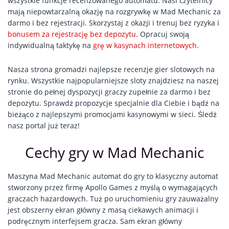
wszystkie funkcje recenzowanego automatu. Nasi czytelnicy
mają niepowtarzalną okazję na rozgrywkę w Mad Mechanic za
darmo i bez rejestracji. Skorzystaj z okazji i trenuj bez ryzyka i
bonusem za rejestrację bez depozytu
. Opracuj swoją
indywidualną taktykę na
grę w kasynach internetowych
.
Nasza strona gromadzi najlepsze recenzje gier slotowych na
rynku. Wszystkie najpopularniejsze sloty znajdziesz na naszej
stronie do pełnej dyspozycji graczy zupełnie za darmo i bez
depozytu. Sprawdź propozycje specjalnie dla Ciebie i bądź na
bieżąco z najlepszymi promocjami kasynowymi w sieci. Śledź
nasz portal już teraz!
Cechy gry w Mad Mechanic
Maszyna Mad Mechanic automat do gry to klasyczny automat
stworzony przez firmę Apollo Games z myślą o wymagających
graczach hazardowych. Tuż po uruchomieniu gry zauważalny
jest obszerny ekran główny z masą ciekawych animacji i
podręcznym interfejsem gracza. Sam ekran główny