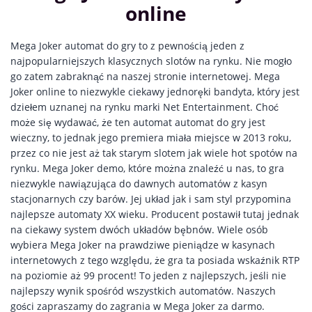
online
Mega Joker automat do gry to z pewnością jeden z
najpopularniejszych klasycznych slotów na rynku. Nie mogło
go zatem zabraknąć na naszej stronie internetowej. Mega
Joker online to niezwykle ciekawy jednoręki bandyta, który jest
dziełem uznanej na rynku marki Net Entertainment. Choć
może się wydawać, że ten automat automat do gry jest
wieczny, to jednak jego premiera miała miejsce w 2013 roku,
przez co nie jest aż tak starym slotem jak wiele hot spotów na
rynku. Mega Joker demo, które można znaleźć u nas, to gra
niezwykle nawiązująca do dawnych automatów z kasyn
stacjonarnych czy barów. Jej układ jak i sam styl przypomina
najlepsze automaty XX wieku. Producent postawił tutaj jednak
na ciekawy system dwóch układów bębnów. Wiele osób
wybiera Mega Joker na prawdziwe pieniądze w kasynach
internetowych z tego względu, że gra ta posiada wskaźnik RTP
na poziomie aż 99 procent! To jeden z najlepszych, jeśli nie
najlepszy wynik spośród wszystkich automatów. Naszych
gości zapraszamy do zagrania w Mega Joker za darmo.