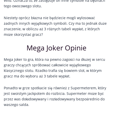
Wild. Oznacza to, że zastępuje on inne symbole na bębnach
tego owocowego slotu.
Niestety oprócz błazna nie będziecie mogli wylosować
żadnych innych wyjątkowych symboli. Czy ma to jednak duże
znaczenie, w obliczu aż 3 różnych tabeli wypłat, z których
może skorzystać gracz?
Mega Joker Opinie
Mega Joker to gra, która na pewno zagości na dłużej w sercu
graczy chcących spróbować całkowicie wyjątkowego
klasycznego slotu. Rzadko trafia się bowiem slot, w którym
gracz ma do wyboru aż 3 tabele wypłat.
Ponadto w grze spotkacie się również z Supermeterem, który
jest swoistym jackpotem do rozbicia. Supermeter może być
przez was doładowywany i rozładowywany bezpośrednio do
waszego salda.