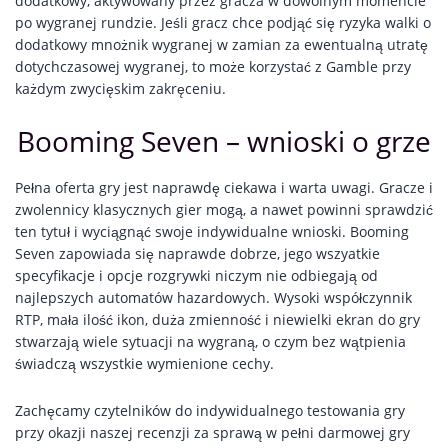
dodatkowy, aktywowany przez gracza w dowolnym momencie
po wygranej rundzie. Jeśli gracz chce podjąć się ryzyka walki o
dodatkowy mnożnik wygranej w zamian za ewentualną utratę
dotychczasowej wygranej, to może korzystać z Gamble przy
każdym zwycięskim zakręceniu.
Booming Seven – wnioski o grze
Pełna oferta gry jest naprawdę ciekawa i warta uwagi. Gracze i
zwolennicy klasycznych gier mogą, a nawet powinni sprawdzić
ten tytuł i wyciągnąć swoje indywidualne wnioski. Booming
Seven zapowiada się naprawde dobrze, jego wszyatkie
specyfikacje i opcje rozgrywki niczym nie odbiegają od
najlepszych automatów hazardowych. Wysoki współczynnik
RTP, mała ilość ikon, duża zmienność i niewielki ekran do gry
stwarzają wiele sytuacji na wygraną, o czym bez wątpienia
świadczą wszystkie wymienione cechy.
Zachęcamy czytelników do indywidualnego testowania gry
przy okazji naszej recenzji za sprawą w pełni darmowej gry