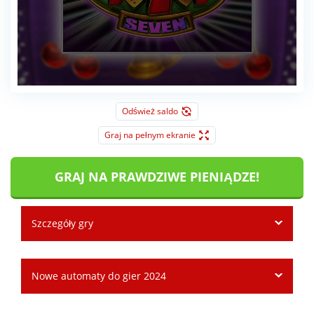
Odśwież saldo
Graj na pełnym ekranie
GRAJ NA PRAWDZIWE PIENIĄDZE!
Szczegóły gry
Nowe automaty do gier 2024