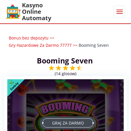
Kasyno
Online
Automaty
Bonus bez depozytu
>>
Gry Hazardowe Za Darmo 77777
>>
Booming Seven
Booming Seven
(
14
glosow)
Świeży
GRAJ ZA DARMO