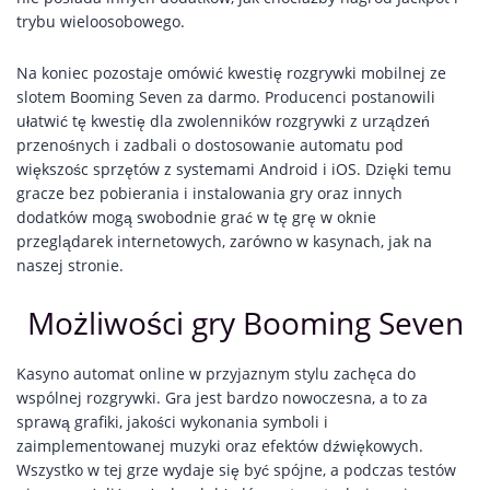
trybu wieloosobowego.
Na koniec pozostaje omówić kwestię rozgrywki mobilnej ze
slotem Booming Seven za darmo. Producenci postanowili
ułatwić tę kwestię dla zwolenników rozgrywki z urządzeń
przenośnych i zadbali o dostosowanie automatu pod
większośc sprzętów z systemami Android i iOS. Dzięki temu
gracze bez pobierania i instalowania gry oraz innych
dodatków mogą swobodnie grać w tę grę w oknie
przeglądarek internetowych, zarówno w kasynach, jak na
naszej stronie.
Możliwości gry Booming Seven
Kasyno automat online w przyjaznym stylu zachęca do
wspólnej rozgrywki. Gra jest bardzo nowoczesna, a to za
sprawą grafiki, jakości wykonania symboli i
zaimplementowanej muzyki oraz efektów dźwiękowych.
Wszystko w tej grze wydaje się być spójne, a podczas testów