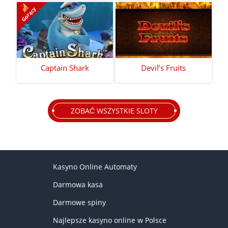
Gorący
Captain Shark
Devil’s Fruits
ZOBAĆ WSZYSTKIE SLOTY
Kasyno Online Automaty
Darmowa kasa
Darmowe spiny
Najlepsze kasyno online w Polsce