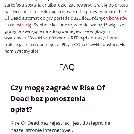
sarkofagu został jak najbardziej zachowany. Gra się po prostu
bardzo dobrze i ciężko się oderwać od tej przyjemności. Rise
Of Dead automat do gry posiada dużą ilość różnych
bonusów
za rejestrację
. Symbole łączone są w mniejsze bądź większe
grupy pozwalające na zdobywanie jeszcze większych
wygranych. Wysoki współczynnik RTP będzie korzystny w
trakcie grania na pieniądze. Play’n GO jak zwykle dostarczyło
nam świetny slot.
FAQ
Czy mogę zagrać w Rise Of
Dead bez ponoszenia
opłat?
Rise Of Dead bez rejestracji jest dostępny na
naszej stronie internetowej.