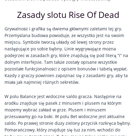
Zasady slotu Rise Of Dead
Grywalność i grafika są dwiema głównymi zaletami tej gry.
Przemyślana budowa powoduje, że wszystko jest na swoim
miejscu. Symbole tworzą układy od lewej strony przez
następujące po sobie bębny. Linie wygrywające można
podejrzeć w zasadach gry, które znajdują się pod literą “i” na
dolnym interfejsie. Tam także zostały opisane wszystkie
pozostałe funkcjonalności z opisem bonusów i tabelą wypłat.
Każdy z graczy powinien zapoznać się z zasadami gry, aby ta
miała jak najmniej różnych sekretów.
W polu Balance jest widoczne saldo gracza. Następnie na
środku znajduje się pasek z minusem i plusem na którym
możemy wybrać zakład w grze. Plusem i minusem
przesuwamy go na boki. W polu Bet widoczne jest aktualne
saldo. Po prawej stronie duży zielony przycisk rozkręca bębny.
Pomarańczowy, który znajduje się tuż za nim, wchodzi do