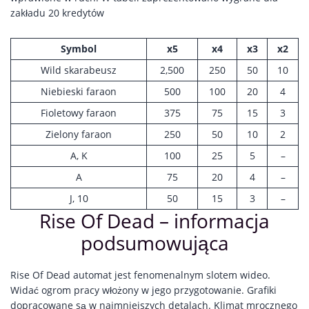
zakładu 20 kredytów
Symbol
x5
x4
x3
x2
Wild skarabeusz
2,500
250
50
10
Niebieski faraon
500
100
20
4
Fioletowy faraon
375
75
15
3
Zielony faraon
250
50
10
2
A, K
100
25
5
–
A
75
20
4
–
J, 10
50
15
3
–
Rise Of Dead – informacja
podsumowująca
Rise Of Dead automat jest fenomenalnym slotem wideo.
Widać ogrom pracy włożony w jego przygotowanie. Grafiki
dopracowane są w najmniejszych detalach. Klimat mrocznego