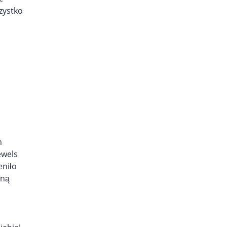
szystko
m
ewels
eniło
jną