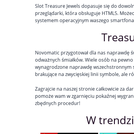
Slot Treasure Jewels dopasuje się do dowol
przeglądarki, która obsługuje HTML5. Możec
systemem operacyjnym waszego smartfona l
Treasu
Novomatic przygotował dla nas naprawdę św
odważnych śmiałków. Wiele osób na pewno z
wynagrodzone naprawdę wszechstronnym sym
brakujące na zwycięskiej linii symbole, ale 
Zagrajcie na naszej stronie całkowicie za da
pomoże wam w zgarnięciu pokaźnej wygranej.
zbędnych procedur!
W trendz