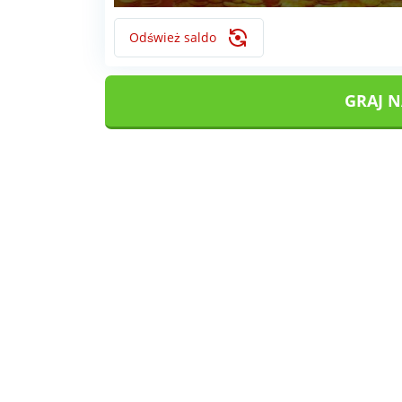
Odśwież saldo
GRAJ N