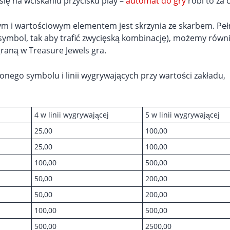
się na wciskaniu przycisku play –
automat do gry
robi to za c
nym i wartościowym elementem jest skrzynia ze skarbem. Peł
symbol, tak aby trafić zwycięską kombinację), możemy równi
aną w Treasure Jewels gra.
onego symbolu i linii wygrywających przy wartości zakładu,
4 w linii wygrywającej
5 w linii wygrywającej
25,00
100,00
25,00
100,00
100,00
500,00
50,00
200,00
50,00
200,00
100,00
500,00
500,00
2500,00