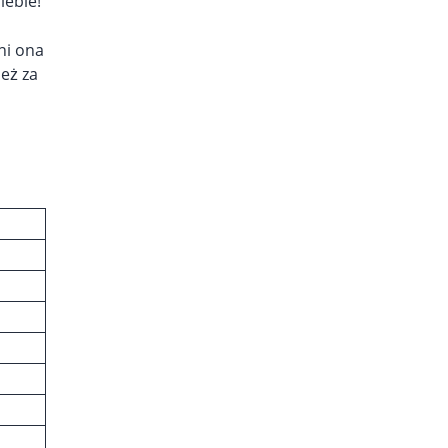
iebie!
ni ona
eż za