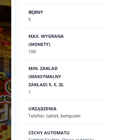
BĘBNY
5
MAX. WYGRANA
(MONETY)
100
MIN. ZAKŁAD
(MAKSYMALNY
ZAKŁAD) $, €, ZŁ
1
URZĄDZENIA
Telefon, tablet, komputer
CECHY AUTOMATU
Symbol Scatter, Opcja autoplay