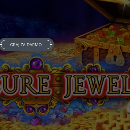
GRAJ ZA DARMO