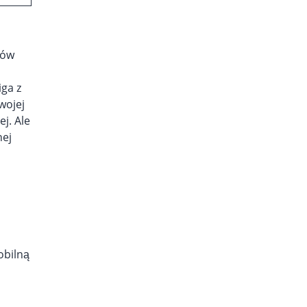
sów
iga z
wojej
j. Ale
nej
obilną