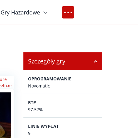
Gry Hazardowe
Szczegóły gry
OPROGRAMOWANIE
ure
Deluxe
Novomatic
RTP
97.57%
LINIE WYPŁAT
9