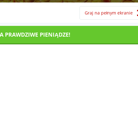
Graj na pełnym ekranie
A PRAWDZIWE PIENIĄDZE!