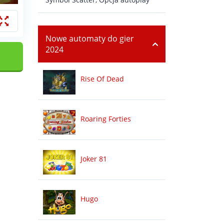
Nowe automaty do gier
2024
Rise Of Dead
Roaring Forties
Joker 81
Hugo