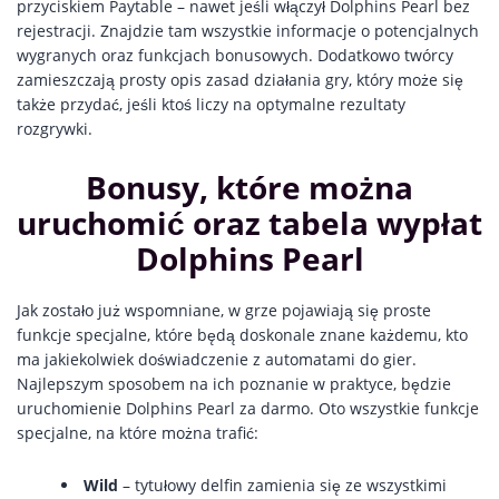
przyciskiem Paytable – nawet jeśli włączył Dolphins Pearl bez
rejestracji. Znajdzie tam wszystkie informacje o potencjalnych
wygranych oraz funkcjach bonusowych. Dodatkowo twórcy
zamieszczają prosty opis zasad działania gry, który może się
także przydać, jeśli ktoś liczy na optymalne rezultaty
rozgrywki.
Bonusy, które można
uruchomić oraz tabela wypłat
Dolphins Pearl
Jak zostało już wspomniane, w grze pojawiają się proste
funkcje specjalne, które będą doskonale znane każdemu, kto
ma jakiekolwiek doświadczenie z automatami do gier.
Najlepszym sposobem na ich poznanie w praktyce, będzie
uruchomienie Dolphins Pearl za darmo. Oto wszystkie funkcje
specjalne, na które można trafić:
Wild
– tytułowy delfin zamienia się ze wszystkimi