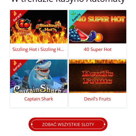
Świeży
Gorący
Sizzling Hot i Sizzling Hot Deluxe
40 Super Hot
Gorący
Captain Shark
Devil’s Fruits
ZOBAĆ WSZYSTKIE SLOTY