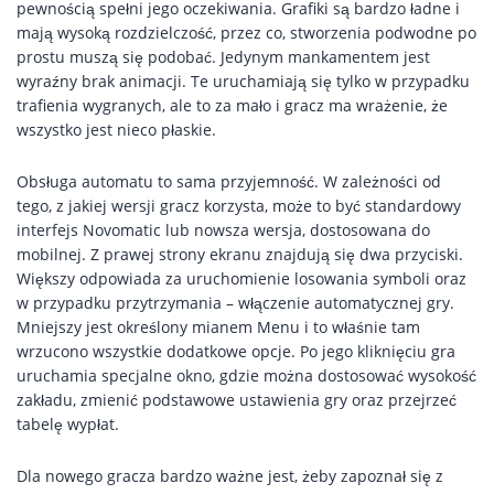
pewnością spełni jego oczekiwania. Grafiki są bardzo ładne i
mają wysoką rozdzielczość, przez co, stworzenia podwodne po
prostu muszą się podobać. Jedynym mankamentem jest
wyraźny brak animacji. Te uruchamiają się tylko w przypadku
trafienia wygranych, ale to za mało i gracz ma wrażenie, że
wszystko jest nieco płaskie.
Obsługa automatu to sama przyjemność. W zależności od
tego, z jakiej wersji gracz korzysta, może to być standardowy
interfejs Novomatic lub nowsza wersja, dostosowana do
mobilnej. Z prawej strony ekranu znajdują się dwa przyciski.
Większy odpowiada za uruchomienie losowania symboli oraz
w przypadku przytrzymania – włączenie automatycznej gry.
Mniejszy jest określony mianem Menu i to właśnie tam
wrzucono wszystkie dodatkowe opcje. Po jego kliknięciu gra
uruchamia specjalne okno, gdzie można dostosować wysokość
zakładu, zmienić podstawowe ustawienia gry oraz przejrzeć
tabelę wypłat.
Dla nowego gracza bardzo ważne jest, żeby zapoznał się z