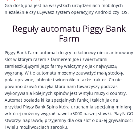
Gra dostępna jest na wszystkich urządzeniach mobilnych
niezależnie czy używasz system operacyjny Android czy iOS.
Reguły automatu Piggy Bank
Farm
Piggy Bank Farm automat do gry to kolorowy nieco animowany
slot w którym razem z farmerem Joe i zwierzętami
zamieszkującymi jego farmę walczymy o jak najwyższą
wygraną. W tle automatu możemy zauważyć małą stodołę,
pola uprawne, jabłonie i winorośle a także traktor. Co nie
powinno dziwić muzyka która nam towarzyszy podczas
wykonywania kolejnych spinów jest w stylu muzyki country.
Automat posiada kilka specjalnych funkcji takich jak na
przykład Piggy Bank Spins która uruchamia specjalną minigrę
w której możemy wygrać nawet x5000 naszej stawki. Play’N GO
stworzył naprawdę przyjemny dla oka slot o dużej grywalności
i wielu możliwościach zarobku.