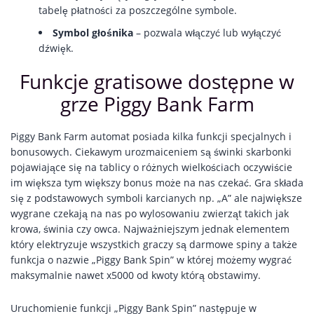
tabelę płatności za poszczególne symbole.
Symbol głośnika
– pozwala włączyć lub wyłączyć
dźwięk.
Funkcje gratisowe dostępne w
grze Piggy Bank Farm
Piggy Bank Farm automat posiada kilka funkcji specjalnych i
bonusowych. Ciekawym urozmaiceniem są świnki skarbonki
pojawiające się na tablicy o różnych wielkościach oczywiście
im większa tym większy bonus może na nas czekać. Gra składa
się z podstawowych symboli karcianych np. „A” ale największe
wygrane czekają na nas po wylosowaniu zwierząt takich jak
krowa, świnia czy owca. Najważniejszym jednak elementem
który elektryzuje wszystkich graczy są darmowe spiny a także
funkcja o nazwie „Piggy Bank Spin” w której możemy wygrać
maksymalnie nawet x5000 od kwoty którą obstawimy.
Uruchomienie funkcji „Piggy Bank Spin” następuje w