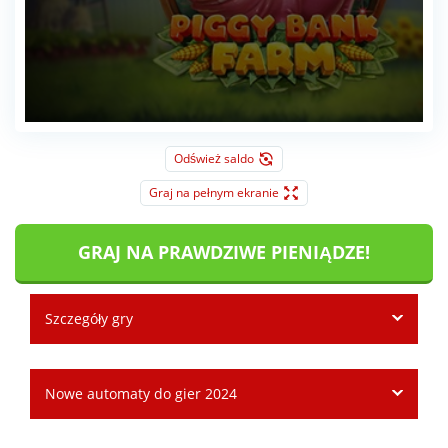
Odśwież saldo
Graj na pełnym ekranie
GRAJ NA PRAWDZIWE PIENIĄDZE!
Szczegóły gry
Nowe automaty do gier 2024