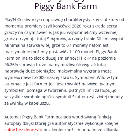
Piggy Bank Farm
Play’N Go stworzyło naprawdę charakterystyczny slot który od
momentu premiery czyli końcówki 2020 roku skrada serca
graczy na całym świecie. Jak już wspomnieliśmy wcześniej
gracz otrzymuje tutaj 5 bębnów, 4 rzędy i stałe 50 linii wypłat.
Minimalna stawka w tej grze to 0,1 monety natomiast
maksymalnie możemy postawić aż 100 monet. Piggy Bank
Farm online to slot o dużej zmienności i RTP na poziomie
96,26% sprawia to, że mamy możliwość wygrać tutaj
naprawdę duże pieniądze, maksymalna wygrana może
wynieść nawet x5000 naszej stawki. Symbolem Wild w tym
automacie jest farmer Joe, jest również najwyżej płatnym
symbolem, pomaga w tworzeniu płatnych linii zastępując
wszystkie symbole oprócz symboli Scatter czyli złotej monety
ze świnką w kapeluszu.
Automat Piggy Bank Farm posiada wbudowaną funkcję
autoplay dzięki której gra automatycznie wykonuje kolejne
spiny bez depozytu
bez konieczności manualnego klikania.