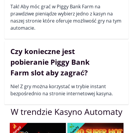
Tak! Aby móc grać w Piggy Bank Farm na
prawdziwe pieniądze wybierz jedno z kasyn na
naszej stronie które oferuje możliwość gry na tym
automacie.
Czy konieczne jest
pobieranie Piggy Bank
Farm slot aby zagrać?
Nie! Z gry można korzystać w trybie instant
bezpośrednio na stronie internetowej kasyna.
W trendzie Kasyno Automaty
Świeży
Gorący