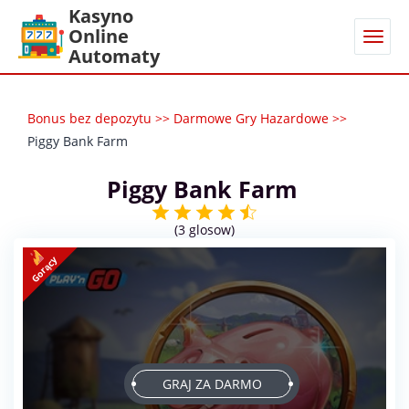
Kasyno
Online
Automaty
Bonus bez depozytu
>>
Darmowe Gry Hazardowe
>>
Piggy Bank Farm
Piggy Bank Farm
(
3
glosow)
Gorący
GRAJ ZA DARMO