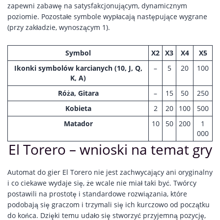
zapewni zabawę na satysfakcjonującym, dynamicznym
poziomie. Pozostałe symbole wypłacają następujące wygrane
(przy zakładzie, wynoszącym 1).
Symbol
X2
X3
X4
X5
Ikonki symbolów karcianych (10, J, Q,
–
5
20
100
K, A)
Róża, Gitara
–
15
50
250
Kobieta
2
20
100
500
Matador
10
50
200
1
000
El Torero – wnioski na temat gry
Automat do gier El Torero nie jest zachwycający ani oryginalny
i co ciekawe wydaje się, że wcale nie miał taki być. Twórcy
postawili na prostotę i standardowe rozwiązania, które
podobają się graczom i trzymali się ich kurczowo od początku
do końca. Dzięki temu udało się stworzyć przyjemną pozycję,