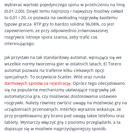
wybierać wartość pojedynczego spinu w przeliczeniu na linię
(0,01-2,00). Dzięki temu najniższy i najwyższy możliwy zakład
to 0,01 i 20, co pozwala na swobodną rozgrywkę każdemu
typowi gracza. RTP gry to bardzo solidne 96,08%, co jest
zapewnieniem, że przy odpowiednio zrównoważonej
rozgrywce istnieje spora szansa, żeby trafić coś
interesującego.
Jak przystało na tak standardowy automat, wpisujący się we
wszelkie normy tworzenia gier w ostatnich latach, El Torero
automat pozwala na trafienie kilku ciekawych opcji
specjalnych. To oczywiście Scatter, Wild oraz runda
darmowych spinów za rejestrację
. Oprócz tego zdecydowano
się na popularne mechanizmy ułatwiające rozgrywkę jak
automatyczna gra, czy możliwość dostosowania ustawień
rozgrywki. Należy również zwrócić uwagę na możliwość gry na
urządzeniach przenośnych. Interfejs wyraźnie wskazuje, że
przy projektowaniu gry brano pod uwagę także telefonu oraz
tablety. Wystarczy włączyć grę z poziomu przeglądarki, a ta
dopasuje się w możliwie najprzystępniejszy sposób.