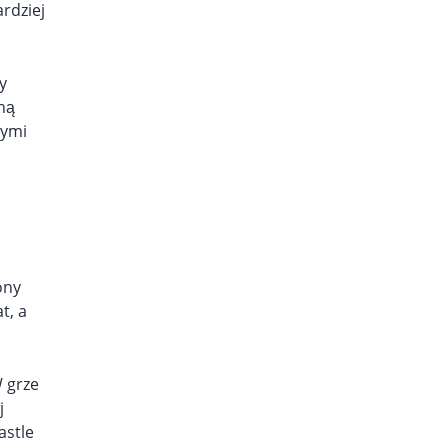
rdziej
y
ną
nymi
ony
t, a
 grze
j
astle