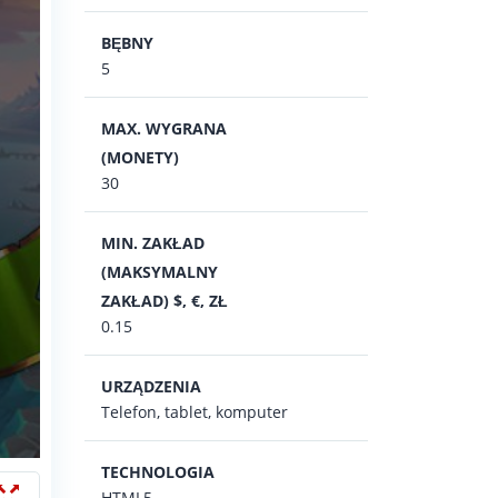
BĘBNY
5
MAX. WYGRANA
(MONETY)
30
MIN. ZAKŁAD
(MAKSYMALNY
ZAKŁAD) $, €, ZŁ
0.15
URZĄDZENIA
Telefon, tablet, komputer
TECHNOLOGIA
HTML5