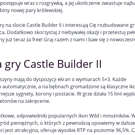
ostępuje wraz z rozgrywką, a jej ukończenie zwiastuje najba
biny nowej pary królewskiej.
ry na slocie Castle Builder II i interesują Cię rozbudowane gr
a. Dodatkowo skorzystaj z niebywałej okazji i przetestuj peł
ny już teraz za free! Graj razem z nami i baw się z nowoczes
gry Castle Builder II
aszyny mają do dyspozycji ekran o wymiarach 5×3. Każde
b automatycznie, a na bębnach gromadzone są klasyczne ik
jsze sygnety, korony i postacie. W grze działa 15 linii wypła
żetonów na zakręcenie.
tkowe, odpowiedniki popularnych ikon Wild i mnożników. W
ród pieniężnych, o których z pewnością opowiemy w dalsze
i jest atrakcyjna, oferuje wysokie RTP na poziomie 96,5%. C