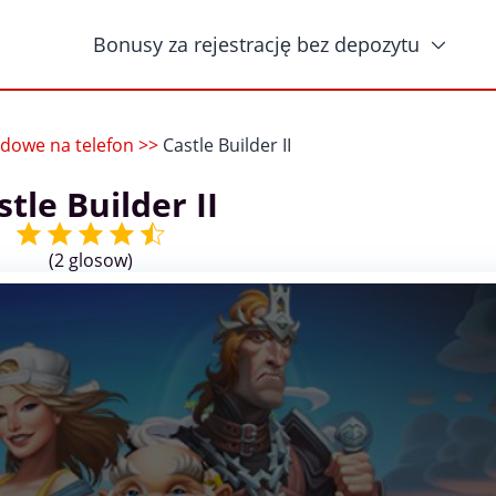
Bonusy za rejestrację bez depozytu
dowe na telefon
>>
Castle Builder II
stle Builder II
(
2
glosow)