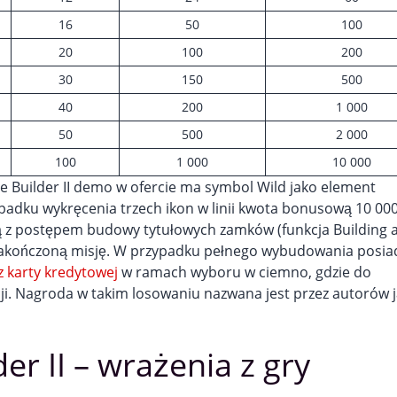
16
50
100
20
100
200
30
150
500
40
200
1 000
50
500
2 000
100
1 000
10 000
e Builder II demo w ofercie ma symbol Wild jako element
adku wykręcenia trzech ikon w linii kwota bonusową 10 00
ą z postępem budowy tytułowych zamków (funkcja Building 
 zakończoną misję. W przypadku pełnego wybudowania posia
 karty kredytowej
w ramach wyboru w ciemno, gdzie do
ji. Nagroda w takim losowaniu nazwana jest przez autorów 
der II – wrażenia z gry