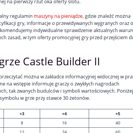
ej na pierwszy rzut oka oferty slotu.
jalny regulamin
maszyny na pieniądze
, gdzie znaleźć można
cyfikacji gry, informacje o przewidywanych wygranych oraz 
rekomendujemy indywidualne sprawdzenie aktualnych waru
ch zasad, w tym oferty promocyjnej gry przed przejściem d
rze Castle Builder II
e przeczytać można w zakładce informacyjnej widocznej w p
nline na wstępie informuje graczy o zwykłych nagrodach
ych, tak zwanych budulców i symboli wartościowych. Poniże
symbolu w grze przy stawce 30 żetonów.
×3
×4
×5
8
16
40
12
24
60