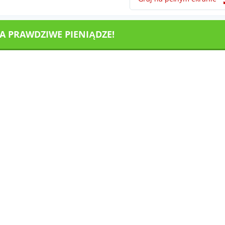
A PRAWDZIWE PIENIĄDZE!