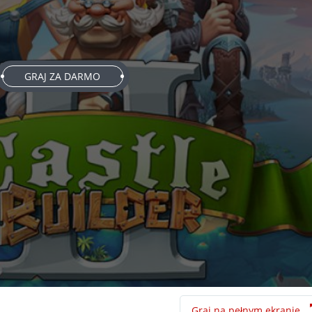
GRAJ ZA DARMO
Graj na pełnym ekranie