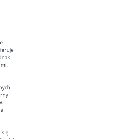
ie
feruje
ednak
ami,
nnych
arny
w.
da
 się