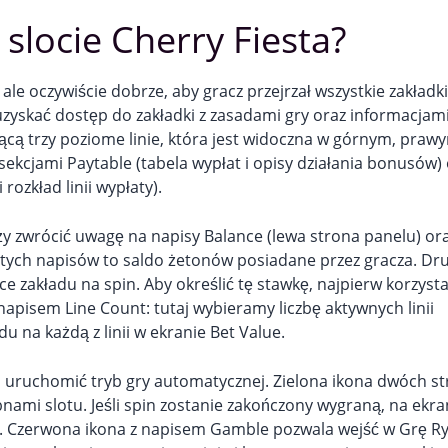
 slocie Cherry Fiesta?
ale oczywiście dobrze, aby gracz przejrzał wszystkie zakładki
uzyskać dostęp do zakładki z zasadami gry oraz informacjam
cą trzy poziome linie, która jest widoczna w górnym, praw
kcjami Paytable (tabela wypłat i opisy działania bonusów) 
rozkład linii wypłaty).
y zwrócić uwagę na napisy Balance (lewa strona panelu) or
z tych napisów to saldo żetonów posiadane przez gracza. Dru
ce zakładu na spin. Aby określić tę stawkę, najpierw korzyst
apisem Line Count: tutaj wybieramy liczbę aktywnych linii
 na każdą z linii w ekranie Bet Value.
i uruchomić tryb gry automatycznej. Zielona ikona dwóch st
bnami slotu. Jeśli spin zostanie zakończony wygraną, na ekra
i. Czerwona ikona z napisem Gamble pozwala wejść w Grę Ry