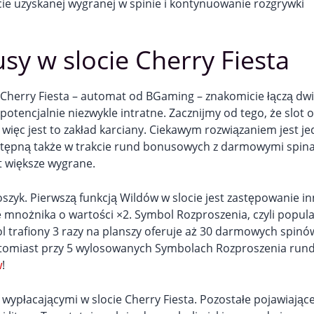
ęcie uzyskanej wygranej w spinie i kontynuowanie rozgrywki
sy w slocie Cherry Fiesta
Cherry Fiesta – automat od BGaming – znakomicie łączą dw
otencjalnie niezwykle intratne. Zacznijmy od tego, że slot o
 więc jest to zakład karciany. Ciekawym rozwiązaniem jest j
dostępną także w trakcie rund bonusowych z darmowymi spin
t większe wygrane.
zyk. Pierwszą funkcją Wildów w slocie jest zastępowanie i
 mnożnika o wartości ×2. Symbol Rozproszenia, czyli popul
l trafiony 3 razy na planszy oferuje aż 30 darmowych spinó
 natomiast przy 5 wylosowanych Symbolach Rozproszenia run
w
!
 wypłacającymi w slocie Cherry Fiesta. Pozostałe pojawiające