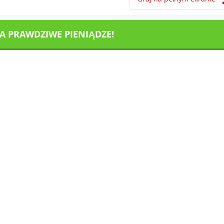
A PRAWDZIWE PIENIĄDZE!