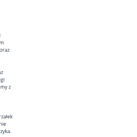
i
ym
oraz
az
gi
amy z
rzałek
nie
zyka.