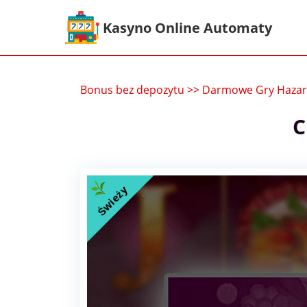
Kasyno Online Automaty
Bonus bez depozytu
>>
Darmowe Gry Hazar
C
Świeży