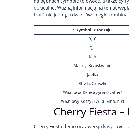
na bębnach symbole to owoce, a także cyfry i
opłacalne. Ważną informacją na temat wypła
trafić nie jedną, a dwie równoległe kombin
5 symboli z rodzaju
9,10
Q, J
K, A
Maliny, Brzoskwinie
Jabłka
Śliwki, Gruszki
Wiśniowa Dziewczyna (Scatter)
Wiśniowy Koszyk (Wild, Mnożnik)
Cherry Fiesta 
Cherry Fiesta demo oraz wersja kasynowa na