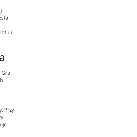
j.
esta
lotu i
a
. Gra
ch
y. Przy
ry
uje