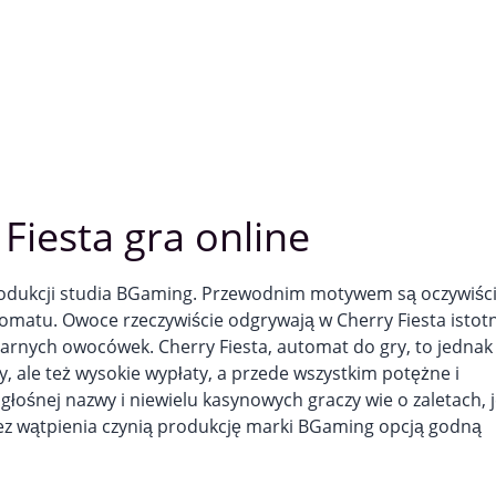
Fiesta gra online
 produkcji studia BGaming. Przewodnim motywem są oczywiśc
tomatu. Owoce rzeczywiście odgrywają w Cherry Fiesta istot
ularnych owocówek. Cherry Fiesta, automat do gry, to jednak
y, ale też wysokie wypłaty, a przede wszystkim potężne i
głośnej nazwy i niewielu kasynowych graczy wie o zaletach, 
ez wątpienia czynią produkcję marki BGaming opcją godną