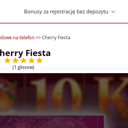
Bonusy za rejestrację bez depozytu
dowe na telefon
>>
Cherry Fiesta
herry Fiesta
(
1
glosow)