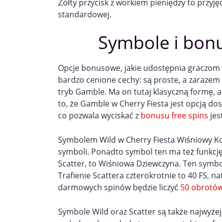
Żółty przycisk z workiem pieniędzy to przyj
standardowej.
Symbole i bonu
Opcje bonusowe, jakie udostępnia graczom 
bardzo cenione cechy: są proste, a zarazem p
tryb Gamble. Ma on tutaj klasyczną formę, a
to, że Gamble w Cherry Fiesta jest opcją 
co pozwala wyciskać z
bonusu free spins
jes
Symbolem Wild w Cherry Fiesta Wiśniowy Kos
symboli. Ponadto symbol ten ma też funkcję
Scatter, to Wiśniowa Dziewczyna. Ten symbo
Trafienie Scattera czterokrotnie to 40 FS,
darmowych spinów będzie liczyć
50 obrotó
Symbole Wild oraz Scatter są także najwyżej