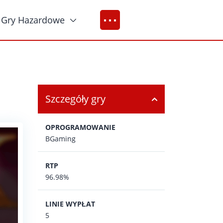
Gry Hazardowe
Szczegóły gry
OPROGRAMOWANIE
BGaming
RTP
96.98%
LINIE WYPŁAT
5