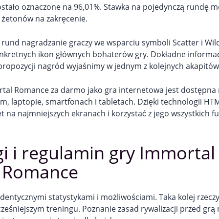
zostało oznaczone na 96,01%. Stawka na pojedynczą rundę 
0 żetonów na zakręcenie.
 rund nagradzanie graczy we wsparciu symboli Scatter i Wil
nkretnych ikon głównych bohaterów gry. Dokładne informac
 propozycji nagród wyjaśnimy w jednym z kolejnych akapitów
rtal Romance za darmo jako gra internetowa jest dostępna
, laptopie, smartfonach i tabletach. Dzięki technologii HT
a najmniejszych ekranach i korzystać z jego wszystkich fu
gi i regulamin gry Immortal
Romance
identycznymi statystykami i możliwościami. Taka kolej rzecz
ześniejszym treningu. Poznanie zasad rywalizacji przed grą 