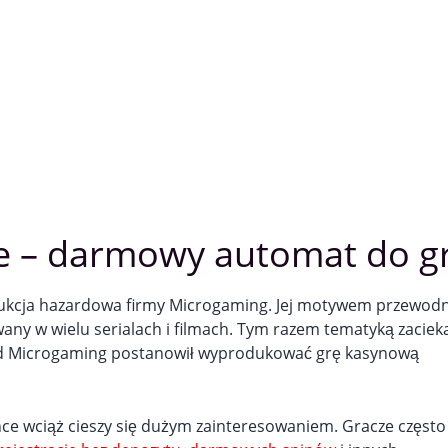
 – darmowy automat do g
ukcja hazardowa firmy Microgaming. Jej motywem przewod
ny w wielu serialach i filmach. Tym razem tematyką zacieka
end Microgaming postanowił wyprodukować grę kasynową
ce wciąż cieszy się dużym zainteresowaniem. Gracze często