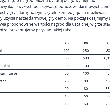
 zgarnięcie nagród. Można by tutaj długo wymieniać –
stawy ikon zwykłych po aktywację bonusów i darmowych spi
cechy gry i damy naszym czytelnikom pogląd na możliwości
y użyciu naszej darmowej gry demo. Na początek zajmijmy 
stawia proponowane wartości nagród dla ustalonej w grze staw
żej prezentujemy przykład takiej tabeli:
x3
x4
x
l
100
250
1,5
60
600
6,0
 sukni
30
100
50
garniturze
30
100
45
yzna
20
80
40
20
80
35
15
60
30
15
60
25