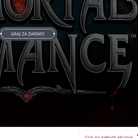
GRAJ ZA DARMO
Graj na pełnym ekranie