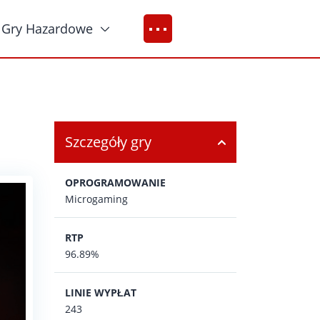
Gry Hazardowe
Szczegóły gry
OPROGRAMOWANIE
Microgaming
RTP
96.89%
LINIE WYPŁAT
243