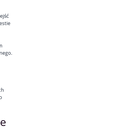
ejść
estie
m
dnego.
ch
o
ce