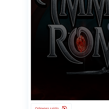
Odśwież saldo