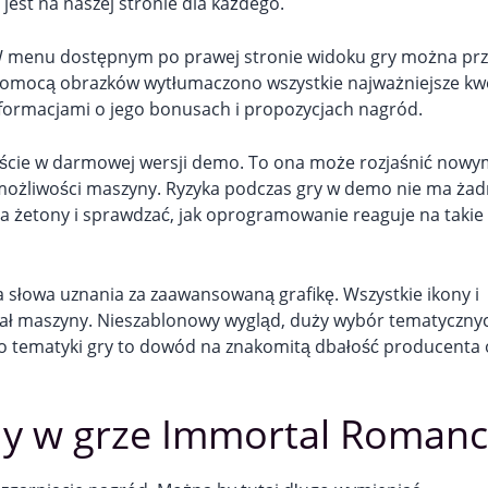
 jest na naszej stronie dla każdego.
 W menu dostępnym po prawej stronie widoku gry można prz
a pomocą obrazków wytłumaczono wszystkie najważniejsze kw
nformacjami o jego bonusach i propozycjach nagród.
iście w darmowej wersji demo. To ona może rozjaśnić nowy
 możliwości maszyny. Ryzyka podczas gry w demo nie ma ża
a żetony i sprawdzać, jak oprogramowanie reaguje na takie
słowa uznania za zaawansowaną grafikę. Wszystkie ikony i
jał maszyny. Nieszablonowy wygląd, duży wybór tematyczny
do tematyki gry to dowód na znakomitą dbałość producenta 
dy w grze Immortal Roman