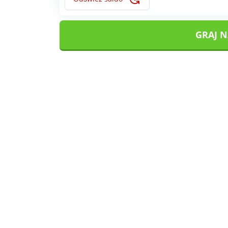
GRAJ N