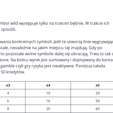
ol wild występuje tylko na trzecim bębnie. W trakcie ich
 sposób.
ania konkretnych symboli. Jeśli te utworzą linie wygrywają
ałe, niezależnie na jakim miejscu się znajdują. Gdy po
to pozostałe wolne symbole dalej się obracają. Trwa to tak 
rzone. Na końcu wynik jest sumowany i dopisywany do konta
amble czyli gry ryzyka jest nieaktywne. Poniższa tabela
 50 kredytów.
x3
x4
x5
4
10
20
6
16
50
8
20
60