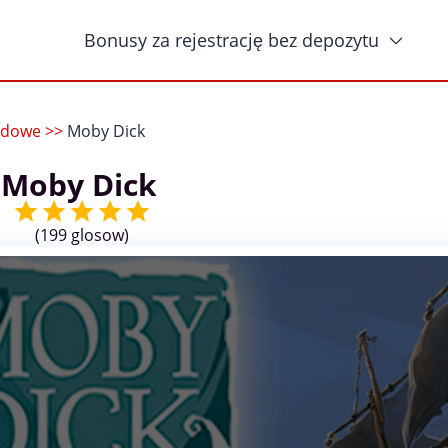
Bonusy za rejestrację bez depozytu
rdowe
>>
Moby Dick
Moby Dick
(
199
glosow)