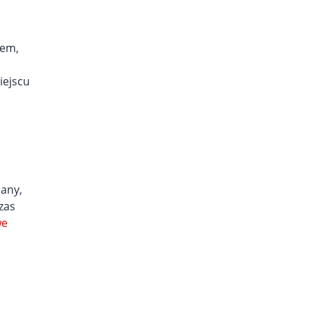
zem,
iejscu
sany,
zas
we