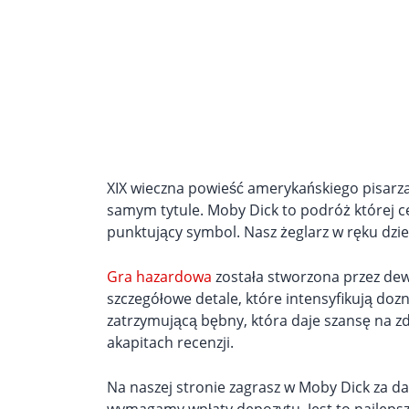
XIX wieczna powieść amerykańskiego pisarza 
samym tytule. Moby Dick to podróż której ce
punktujący symbol. Nasz żeglarz w ręku dzie
Gra hazardowa
została stworzona przez dew
szczegółowe detale, które intensyfikują doz
zatrzymującą bębny, która daje szansę na z
akapitach recenzji.
Na naszej stronie zagrasz w Moby Dick za da