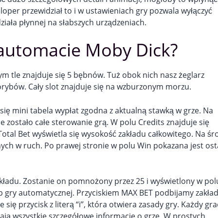
oper przewidział to i w ustawieniach gry pozwala wyłączyć
ziała płynnej na słabszych urządzeniach.
 automacie Moby Dick?
 tle znajduje się 5 bębnów. Tuż obok nich nasz żeglarz
ybów. Cały slot znajduje się na wzburzonym morzu.
się mini tabela wypłat zgodna z aktualną stawką w grze. Na
ostało całe sterowanie grą. W polu Credits znajduje się
Total Bet wyświetla się wysokość zakładu całkowitego. Na ś
bnych w ruch. Po prawej stronie w polu Win pokazana jest ost
kładu. Zostanie on pomnożony przez 25 i wyświetlony w pol
ryb gry automatycznej. Przyciskiem MAX BET podbijamy zakła
 przycisk z literą “i”, która otwiera zasady gry. Każdy gra
ają wszystkie szczegółowe informacje o grze. W prostych