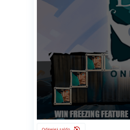
Odśwież saldo