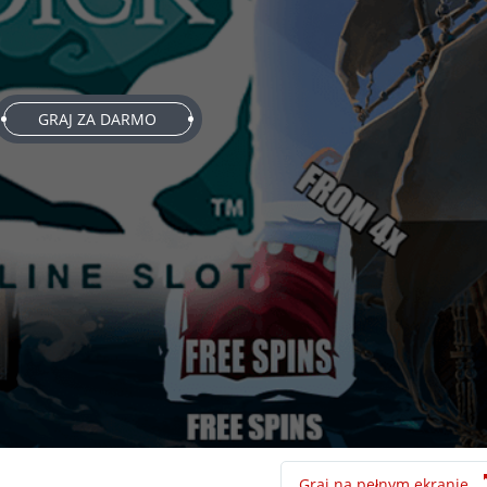
GRAJ ZA DARMO
Graj na pełnym ekranie