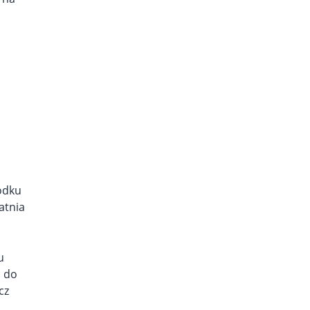
rodku
atnia
u
d do
cz