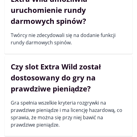
uruchomienie rundy
darmowych spinów?
Twórcy nie zdecydowali się na dodanie funkcji
rundy darmowych spinów.
Czy slot Extra Wild został
dostosowany do gry na
prawdziwe pieniądze?
Gra spełnia wszelkie kryteria rozgrywki na
prawdziwe pieniądze i ma licencję hazardową, co
sprawia, że można się przy niej bawić na
prawdziwe pieniądze.