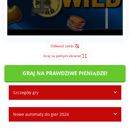
Odśwież saldo
Graj na pełnym ekranie
GRAJ NA PRAWDZIWE PIENIĄDZE!
Szczegóły gry
Nowe automaty do gier 2024