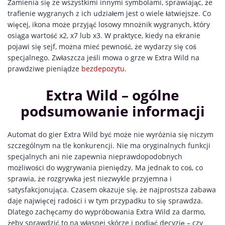
Zamienia się ze wszystkimi innymi symbolami, sprawiając, że
trafienie wygranych z ich udziałem jest o wiele łatwiejsze. Co
więcej, ikona może przyjąć losowy mnożnik wygranych, który
osiąga wartość x2, x7 lub x3. W praktyce, kiedy na ekranie
pojawi się sejf, można mieć pewność, że wydarzy się coś
specjalnego. Zwłaszcza jeśli mowa o grze w Extra Wild na
prawdziwe pieniądze
bezdepozytu
.
Extra Wild – ogólne
podsumowanie informacji
Automat do gier Extra Wild być może nie wyróżnia się niczym
szczególnym na tle konkurencji. Nie ma oryginalnych funkcji
specjalnych ani nie zapewnia nieprawdopodobnych
możliwości do wygrywania pieniędzy. Ma jednak to coś, co
sprawia, że rozgrywka jest niezwykle przyjemna i
satysfakcjonująca. Czasem okazuje się, że najprostsza zabawa
daje najwięcej radości i w tym przypadku to się sprawdza.
Dlatego zachęcamy do wypróbowania Extra Wild za darmo,
żeby sprawdzić to na własnej skórze i podjąć decyzję – czy