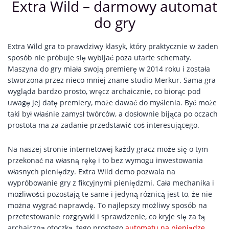
Extra Wild – darmowy automat
do gry
Extra Wild gra to prawdziwy klasyk, który praktycznie w żaden
sposób nie próbuje się wybijać poza utarte schematy.
Maszyna do gry miała swoją premierę w 2014 roku i została
stworzona przez nieco mniej znane studio Merkur. Sama gra
wygląda bardzo prosto, wręcz archaicznie, co biorąc pod
uwagę jej datę premiery, może dawać do myślenia. Być może
taki był właśnie zamysł twórców, a dosłownie bijąca po oczach
prostota ma za zadanie przedstawić coś interesującego.
Na naszej stronie internetowej każdy gracz może się o tym
przekonać na własną rękę i to bez wymogu inwestowania
własnych pieniędzy. Extra Wild demo pozwala na
wypróbowanie gry z fikcyjnymi pieniędzmi. Cała mechanika i
możliwości pozostają te same i jedyną różnicą jest to, że nie
można wygrać naprawdę. To najlepszy możliwy sposób na
przetestowanie rozgrywki i sprawdzenie, co kryje się za tą
archaiczną otoczką, tego prostego
automatu na pieniądze
.