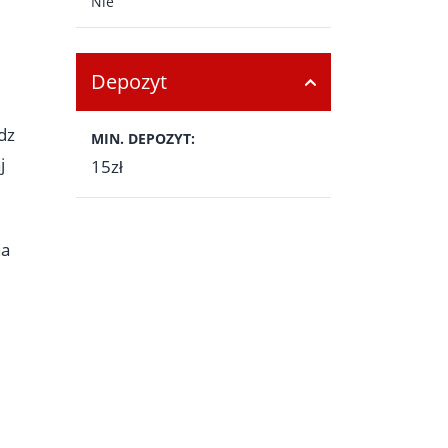
Nie
Depozyt
dz
MIN. DEPOZYT:
j
15zł
na