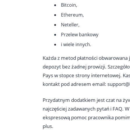
Bitcoin,
Ethereum,
Neteller,
Przelew bankowy
i wiele innych.
Każda z metod płatności obwarowana j
depozyt bez żadnej prowizji. Szczegół
Pays w stopce strony internetowej. K
kontakt pod adresem email:
support@
Przydatnym dodatkiem jest czat na żyw
najczęściej zadawanych pytań i FAQ. 
ekspresową pomoc pracownika pomimo 
plus.