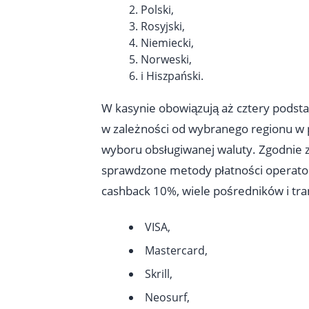
Polski,
Rosyjski,
Niemiecki,
Norweski,
i Hiszpański.
W kasynie obowiązują aż cztery podstaw
w zależności od wybranego regionu w
wyboru obsługiwanej waluty. Zgodnie 
sprawdzone metody płatności operator
cashback 10%, wiele pośredników i tra
VISA,
Mastercard,
Skrill,
Neosurf,