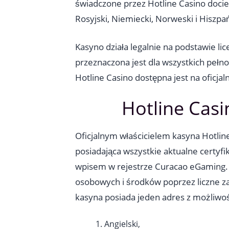
świadczone przez Hotline Casino docier
Rosyjski, Niemiecki, Norweski i Hiszpań
Kasyno działa legalnie na podstawie li
przeznaczona jest dla wszystkich pełno
Hotline Casino dostępna jest na oficjal
Hotline Casi
Oficjalnym właścicielem kasyna Hotlin
posiadająca wszystkie aktualne certyfik
wpisem w rejestrze Curacao eGaming. 
osobowych i środków poprzez liczne za
kasyna posiada jeden adres z możliwoś
Angielski,