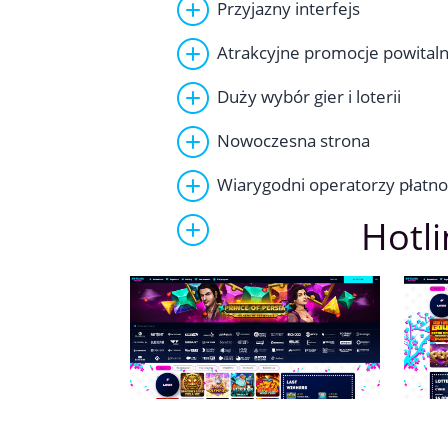
Przyjazny interfejs
Atrakcyjne promocje powital
Duży wybór gier i loterii
Nowoczesna strona
Wiarygodni operatorzy płatno
Hotl