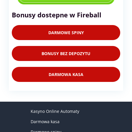
Bonusy dostepne w Fireball
DARMOWE SPINY
BONUSY BEZ DEPOZYTU
DARMOWA KASA
Kasyno Online Automaty
Darmowa kasa
Darmowe spiny