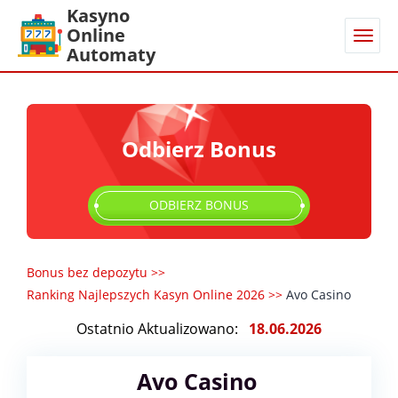
Kasyno
Online
Automaty
Odbierz Bonus
ODBIERZ BONUS
Bonus bez depozytu
>>
Ranking Najlepszych Kasyn Online 2026
>>
Avo Casino
Ostatnio Aktualizowano:
18.06.2026
Avo Casino