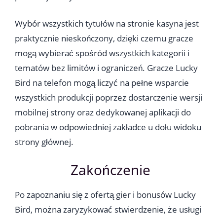
Wybór wszystkich tytułów na stronie kasyna jest
praktycznie nieskończony, dzięki czemu gracze
mogą wybierać spośród wszystkich kategorii i
tematów bez limitów i ograniczeń. Gracze Lucky
Bird na telefon mogą liczyć na pełne wsparcie
wszystkich produkcji poprzez dostarczenie wersji
mobilnej strony oraz dedykowanej aplikacji do
pobrania w odpowiedniej zakładce u dołu widoku
strony głównej.
Zakończenie
Po zapoznaniu się z ofertą gier i bonusów Lucky
Bird, można zaryzykować stwierdzenie, że usługi