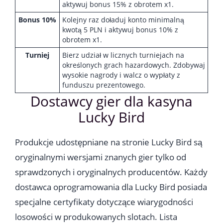
aktywuj bonus 15% z obrotem x1.
Bonus 10%
Kolejny raz doładuj konto minimalną
kwotą 5 PLN i aktywuj bonus 10% z
obrotem x1.
Turniej
Bierz udział w licznych turniejach na
określonych grach hazardowych. Zdobywaj
wysokie nagrody i walcz o wypłaty z
funduszu prezentowego.
Dostawcy gier dla kasyna
Lucky Bird
Produkcje udostępniane na stronie Lucky Bird są
oryginalnymi wersjami znanych gier tylko od
sprawdzonych i oryginalnych producentów. Każdy
dostawca oprogramowania dla Lucky Bird posiada
specjalne certyfikaty dotyczące wiarygodności
losowości w produkowanych slotach. Lista