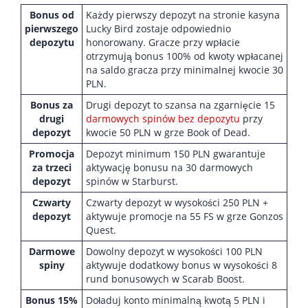
Bonus od
Każdy pierwszy depozyt na stronie kasyna
pierwszego
Lucky Bird zostaje odpowiednio
depozytu
honorowany. Gracze przy wpłacie
otrzymują bonus 100% od kwoty wpłacanej
na saldo gracza przy minimalnej kwocie 30
PLN.
Bonus za
Drugi depozyt to szansa na zgarnięcie 15
drugi
darmowych spinów bez depozytu
przy
depozyt
kwocie 50 PLN w grze Book of Dead.
Promocja
Depozyt minimum 150 PLN gwarantuje
za trzeci
aktywację bonusu na 30 darmowych
depozyt
spinów w Starburst.
Czwarty
Czwarty depozyt w wysokości 250 PLN +
depozyt
aktywuje promocje na 55 FS w grze Gonzos
Quest.
Darmowe
Dowolny depozyt w wysokości 100 PLN
spiny
aktywuje dodatkowy bonus w wysokości 8
rund bonusowych w Scarab Boost.
Bonus 15%
Doładuj konto minimalną kwotą 5 PLN i