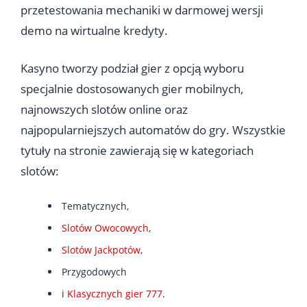
przetestowania mechaniki w darmowej wersji
demo na wirtualne kredyty.
Kasyno tworzy podział gier z opcją wyboru
specjalnie dostosowanych gier mobilnych,
najnowszych slotów online oraz
najpopularniejszych automatów do gry. Wszystkie
tytuły na stronie zawierają się w kategoriach
slotów:
Tematycznych,
Slotów Owocowych
,
Slotów Jackpotów
,
Przygodowych
i
Klasycznych gier 777
.