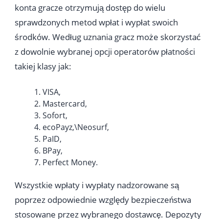
konta gracze otrzymują dostęp do wielu
sprawdzonych metod wpłat i wypłat swoich
środków. Według uznania gracz może skorzystać
z dowolnie wybranej opcji operatorów płatności
takiej klasy jak:
VISA,
Mastercard,
Sofort,
ecoPayz,\Neosurf,
PaID,
BPay,
Perfect Money.
Wszystkie wpłaty i wypłaty nadzorowane są
poprzez odpowiednie względy bezpieczeństwa
stosowane przez wybranego dostawcę. Depozyty