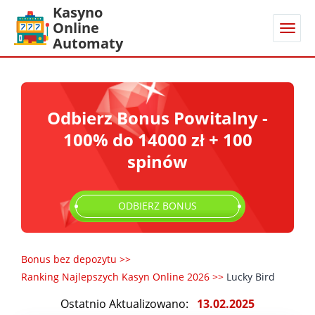
Kasyno
Online
Automaty
Odbierz Bonus Powitalny -
100% do 14000 zł + 100
spinów
ODBIERZ BONUS
Bonus bez depozytu
>>
Ranking Najlepszych Kasyn Online 2026
>>
Lucky Bird
Ostatnio Aktualizowano:
13.02.2025