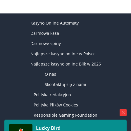
Kasyno Online Automaty
Darmowa kasa
Darmowe spiny
Najlepsze kasyno online w Polsce
Najlepsze kasyno online Blik w 2026
O nas
Skontaktuj się z nami
Polityka redakcyjna
Polityka Plików Cookies
Responsible Gaming Foundation
Lucky Bird