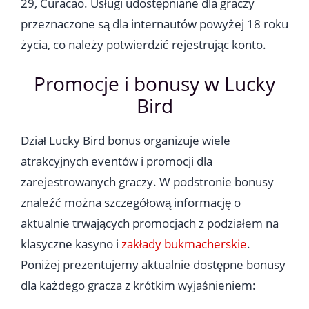
29, Curacao. Usługi udostępniane dla graczy
przeznaczone są dla internautów powyżej 18 roku
życia, co należy potwierdzić rejestrując konto.
Promocje i bonusy w Lucky
Bird
Dział Lucky Bird bonus organizuje wiele
atrakcyjnych eventów i promocji dla
zarejestrowanych graczy. W podstronie bonusy
znaleźć można szczegółową informację o
aktualnie trwających promocjach z podziałem na
klasyczne kasyno i
zakłady bukmacherskie
.
Poniżej prezentujemy aktualnie dostępne bonusy
dla każdego gracza z krótkim wyjaśnieniem: