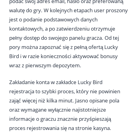
podac swój adres email, hasło oraz preferowaną
walutę do gry. W kolejnych etapach user proszony
jest o podanie podstawowych danych
kontaktowych, a po zatwierdzeniu otrzymuje
pełny dostęp do swojego panelu gracza. Od tej
pory można zapoznać się z pełną ofertą Lucky
Bird i w razie konieczności aktywować bonusy
wraz z pierwszym depozytem.
Zakładanie konta w zakładce Lucky Bird
rejestracja to szybki proces, który nie powinien
zająć więcej niż kilka minut. Jasno opisane pola
oraz wymagane wyłącznie najistotniejsze
informacje o graczu znacznie przyśpieszają
proces rejestrowania się na stronie kasyna.