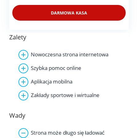
DARMOWA KASA
Zalety
Nowoczesna strona internetowa
Szybka pomoc online
Aplikacja mobilna
Zakłady sportowe i wirtualne
Wady
Strona może długo się ładować