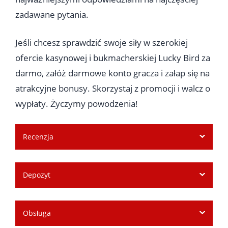
zadawane pytania.
Jeśli chcesz sprawdzić swoje siły w szerokiej
ofercie kasynowej i bukmacherskiej Lucky Bird za
darmo, załóż darmowe konto gracza i załap się na
atrakcyjne bonusy. Skorzystaj z promocji i walcz o
wypłaty. Życzymy powodzenia!
Recenzja
Depozyt
Obsługa