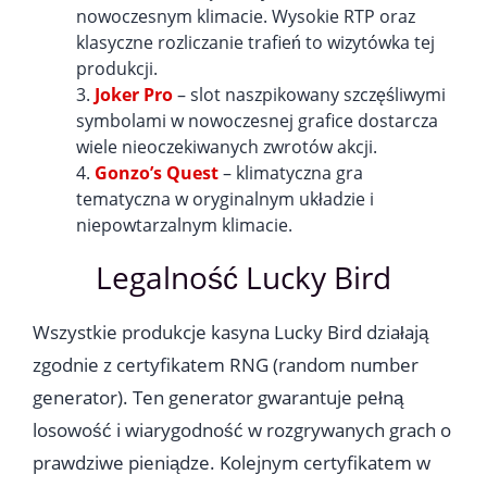
nowoczesnym klimacie. Wysokie RTP oraz
klasyczne rozliczanie trafień to wizytówka tej
produkcji.
Joker Pro
–
slot naszpikowany szczęśliwymi
symbolami w nowoczesnej grafice dostarcza
wiele nieoczekiwanych zwrotów akcji.
Gonzo’s Quest
–
klimatyczna gra
tematyczna w oryginalnym układzie i
niepowtarzalnym klimacie.
Legalność Lucky Bird
Wszystkie produkcje kasyna Lucky Bird działają
zgodnie z certyfikatem RNG (random number
generator). Ten generator gwarantuje pełną
losowość i wiarygodność w rozgrywanych grach o
prawdziwe pieniądze. Kolejnym certyfikatem w