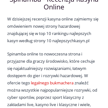
Online
W dzisiejszej recenzji kasyna online zajmiemy się
omówieniem nowej strony hazardowej
znajdującej się w top 10 rankingu najlepszych
kasyn według strony 10 najlepszychkasyn.pl
Spinamba online to nowoczesna strona i
przyjazne dla graczy środowisko, które cechuje
się najaktualniejszy rozwiązaniami, łatwym
dostępem do gier i rozrywki hazardowej. W
ofercie tego
legalnego bukmachera
znaleźć
można wszystkie najpopularniejsze rozrywki, od
cyber sportów, poprzez sport klasyczny z
zakładami live, kasyno live i klasyczne i wiele,