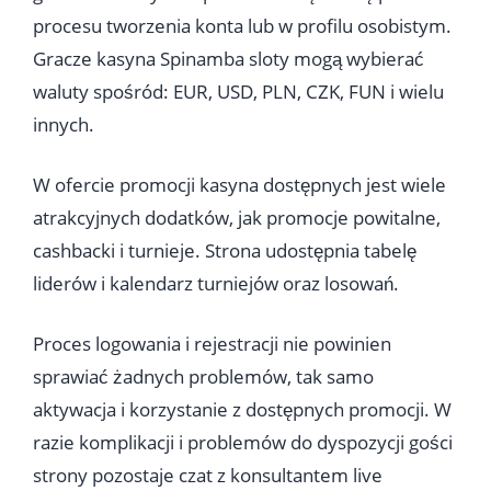
procesu tworzenia konta lub w profilu osobistym.
Gracze kasyna Spinamba sloty mogą wybierać
waluty spośród: EUR, USD, PLN, CZK, FUN i wielu
innych.
W ofercie promocji kasyna dostępnych jest wiele
atrakcyjnych dodatków, jak promocje powitalne,
cashbacki i turnieje. Strona udostępnia tabelę
liderów i kalendarz turniejów oraz losowań.
Proces logowania i rejestracji nie powinien
sprawiać żadnych problemów, tak samo
aktywacja i korzystanie z dostępnych promocji. W
razie komplikacji i problemów do dyspozycji gości
strony pozostaje czat z konsultantem live