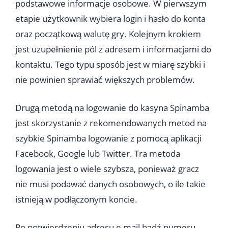
podstawowe informacje osobowe. W pierwszym
etapie użytkownik wybiera login i hasło do konta
oraz początkową walutę gry. Kolejnym krokiem
jest uzupełnienie pól z adresem i informacjami do
kontaktu. Tego typu sposób jest w miarę szybki i
nie powinien sprawiać większych problemów.
Drugą metodą na logowanie do kasyna Spinamba
jest skorzystanie z rekomendowanych metod na
szybkie Spinamba logowanie z pomocą aplikacji
Facebook, Google lub Twitter. Tra metoda
logowania jest o wiele szybsza, ponieważ gracz
nie musi podawać danych osobowych, o ile takie
istnieją w podłączonym koncie.
Po potwierdzeniu adresu e mail bądź numeru