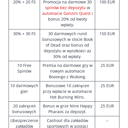
20% + 20 FS
Promocja na darmowe 30
100 EUR
spinów bez depozytu
w
automacie Gonzo’s Quest
i
bonus 20% od kwoty
wpłaty.
30% + 30 FS
30 darmowych rund
150 EUR
bonusowych w slocie Book
of Dead oraz bonus od
depozytu w wysokości aż
30% od wpłaty.
10 Free
Premia na darmowe gry w
25 EUR
Spinów
nowym automacie
Booongo z Wukong.
10 darmowych
Bonusowe 10 zakręceń
25 EUR
gier
przy wpłacie w automacie
Hot Burning Wins.
20 zakręceń
Bonus w grze Nine Happy
25 EUR
bonusowych
Pharaos za depozyt.
Ubezpieczenie
Cashout dla zakładów
–
zakładów
sportowych w postaci