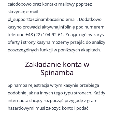
całodobowo oraz kontakt mailowy poprzez
skrzynkę e mail
pl_support@spinambacasino.email
. Dodatkowo
kasyno prowadzi aktywną infolinię pod numerem
telefonu +48 (22) 104-92-61. Znając ogólny zarys
oferty i strony kasyna możemy przejść do analizy
poszczególnych funkcji w poniższych akapitach.
Zakładanie konta w
Spinamba
Spinamba rejestracja w tym kasynie przebiega
podobnie jak na innych tego typu stronach. Każdy
internauta chcący rozpocząć przygodę z grami
hazardowymi musi założyć konto i podać