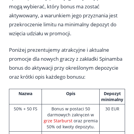
mogą wybierać, który bonus ma zostać
aktywowany, a warunkiem jego przyznania jest
przekroczenie limitu na minimalny depozyt do
wzięcia udziału w promocji.
Poniżej prezentujemy atrakcyjne i aktualne
promocje dla nowych graczy z zakładki Spinamba
bonus do aktywacji przy określonym depozycie
oraz krótki opis każdego bonusu:
Nazwa
Opis
Depozyt
minimalny
50% + 50 FS
Bonus w postaci 50
30 EUR
darmowych zakręceń w
grze Starburst
oraz premia
50% od kwoty depozytu.