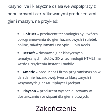
Kasyno live i klasyczne działa we współpracy z
popularnymi i certyfikowanymi producentami
gier i maszyn, na przykład:
iSoftBet
–
producent technologiczny i twórca
oprogramowania do gier hazardowych i ruletek
online, między innymi Hot Spin i Spin Reels.
Betsoft
–
dostawca gier klasycznych,
tematycznych i slotów 3D w technologii HTML5 na
każde urządzenia instant i mobile.
Amatic
–
producent i firma programistyczna w
dziedzinie hazardowej, twórca klasycznych i
kasynowych gier Multiplayer i Jackpot.
Playson
–
producent wyspecjalizowany w
dostarczaniu rozwiązań dla gier slotowych.
Zakończenie