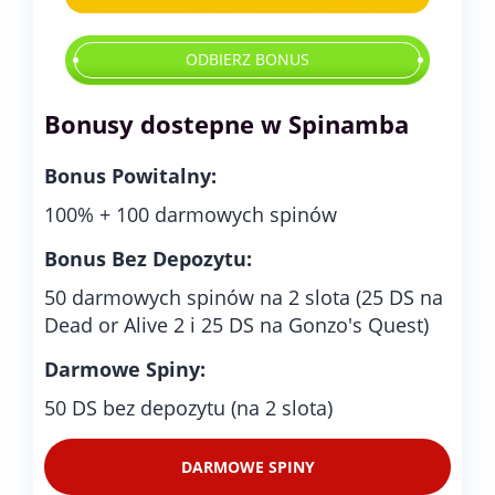
ODBIERZ BONUS
Bonusy dostepne w Spinamba
Bonus Powitalny:
100% + 100 darmowych spinów
Bonus Bez Depozytu:
50 darmowych spinów na 2 slota (25 DS na
Dead or Alive 2 i 25 DS na Gonzo's Quest)
Darmowe Spiny:
50 DS bez depozytu (na 2 slota)
DARMOWE SPINY