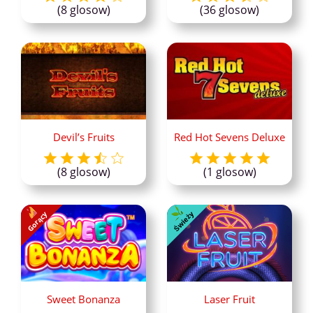
(8 glosow)
(36 glosow)
Devil’s Fruits
Red Hot Sevens Deluxe
(8 glosow)
(1 glosow)
Świeży
Gorący
Sweet Bonanza
Laser Fruit