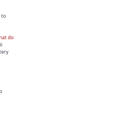
 to
mat do
ii
tery
zo