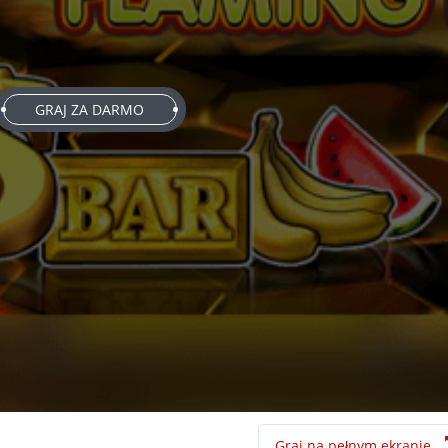
GRAJ ZA DARMO
Graj na pełnym ekranie