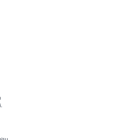
u
.
pisu