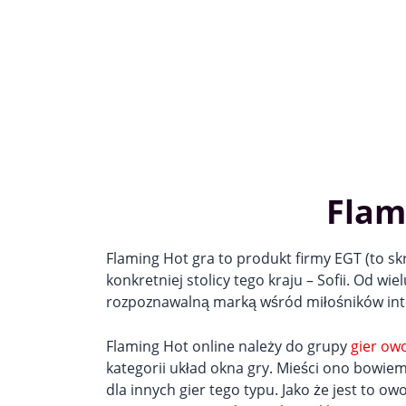
Flam
Flaming Hot gra to produkt firmy EGT (to sk
konkretniej stolicy tego kraju – Sofii. Od wi
rozpoznawalną marką wśród miłośników in
Flaming Hot online należy do grupy
gier ow
kategorii układ okna gry. Mieści ono bowiem
dla innych gier tego typu. Jako że jest to 