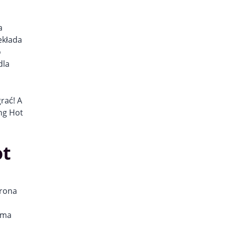
a
ekłada
o
dla
rać! A
ng Hot
ot
grona
uma