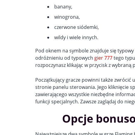
banany,
winogrona,
czerwone siódemki,
wildy i wiele innych.
Pod oknem na symbole znajduje się typowy d
odróżnieniu od typowych
gier 777
tego typu
rozpoczynasz klikając w przycisk z wybraną 
Początkujący gracze powinni także zwrócić uwa
stronie panelu sterowania. Jego kliknięcie
zawierającego wszystkie niezbędne informacj
funkcji specjalnych. Zawsze zaglądaj do nieg
Opcje bonuso
Najważniejsze dwa symbole w grze Flaming H