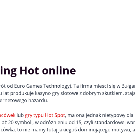
ing Hot online
rót od Euro Games Technology). Ta firma mieści się w Bułgari
elu lat produkuje kasyno gry slotowe z dobrym skutkiem, stają
ternetowego hazardu.
ocówek
lub
gry typu Hot Spot
, ma ona jednak nietypowy dla 
 aż 20 symboli, w odróżnieniu od 15, czyli standardowej war
owocówka, to nie mamy tutaj jakiegoś dominującego motywu, 