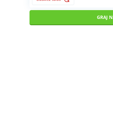
GRAJ N