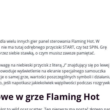
la wielu innych gier panel sterowania Flaming Hot. W
 nie ma tutaj odrębnego przyciski START, czy też SPIN. Grę
przez siebie stawką, o czym musisz zawsze pamiętać.
gę na niebieski przycisk z literą „i” znajdujący się po lewej
 spowoduje wyświetlenie na ekranie specjalnego samouczka
e o samej grze, wartości poszczególnych symboli i działani
o, jeśli napotkasz jakiekolwiek wątpliwości podczas rozgrywki
we w grze Flaming Hot
ot to wild oraz scatter. Ten pierwszy ma postać złotego na