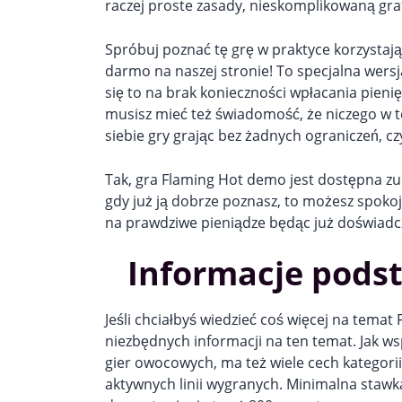
raczej proste zasady, nieskomplikowaną gra
Spróbuj poznać tę grę w praktyce korzystają
darmo na naszej stronie! To specjalna wersj
się to na brak konieczności wpłacania pieni
musisz mieć też świadomość, że niczego w 
siebie gry grając bez żadnych ograniczeń, c
Tak, gra Flaming Hot demo jest dostępna zup
gdy już ją dobrze poznasz, to możesz spoko
na prawdziwe pieniądze będąc już doświa
Informacje pods
Jeśli chciałbyś wiedzieć coś więcej na temat
niezbędnych informacji na ten temat. Jak ws
gier owocowych, ma też wiele cech kategorii
aktywnych linii wygranych. Minimalna stawk