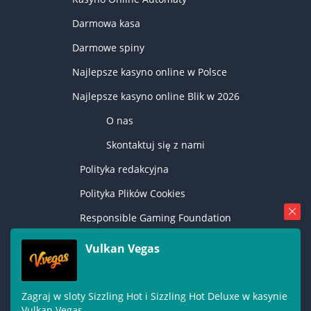
Darmowa kasa
Darmowe spiny
Najlepsze kasyno online w Polsce
Najlepsze kasyno online Blik w 2026
O nas
Skontaktuj się z nami
Polityka redakcyjna
Polityka Plików Cookies
Responsible Gaming Foundation
Vulkan Vegas
Zagraj w sloty Sizzling Hot i Sizzling Hot Deluxe w kasynie
Vulkan Vegas