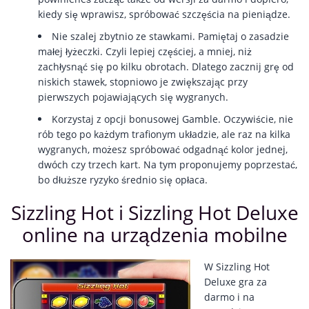
kiedy się wprawisz, spróbować szczęścia na pieniądze.
Nie szalej zbytnio ze stawkami. Pamiętaj o zasadzie
małej łyżeczki. Czyli lepiej częściej, a mniej, niż
zachłysnąć się po kilku obrotach. Dlatego zacznij grę od
niskich stawek, stopniowo je zwiększając przy
pierwszych pojawiających się wygranych.
Korzystaj z opcji bonusowej Gamble. Oczywiście, nie
rób tego po każdym trafionym układzie, ale raz na kilka
wygranych, możesz spróbować odgadnąć kolor jednej,
dwóch czy trzech kart. Na tym proponujemy poprzestać,
bo dłuższe ryzyko średnio się opłaca.
Sizzling Hot i Sizzling Hot Deluxe
online na urządzenia mobilne
W Sizzling Hot
Deluxe gra za
darmo i na