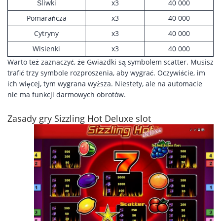
Śliwki
x3
40 000
Pomarańcza
x3
40 000
Cytryny
x3
40 000
Wisienki
x3
40 000
Warto też zaznaczyć, że Gwiazdki są symbolem scatter. Musisz
trafić trzy symbole rozproszenia, aby wygrać. Oczywiście, im
ich więcej, tym wygrana wyższa. Niestety, ale na automacie
nie ma funkcji darmowych obrotów.
Zasady gry Sizzling Hot Deluxe slot