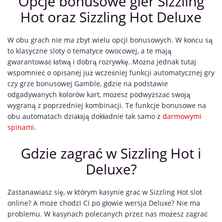
Opcje bonusowe gier Sizzling
Hot oraz Sizzling Hot Deluxe
W obu grach nie ma zbyt wielu opcji bonusowych. W końcu są
to klasyczne sloty o tematyce owocowej, a te mają
gwarantować łatwą i dobrą rozrywkę. Można jednak tutaj
wspomnieć o opisanej już wcześniej funkcji automatycznej gry
czy grze bonusowej Gamble, gdzie na podstawie
odgadywanych kolorów kart, możesz podwyższać swoją
wygraną z poprzedniej kombinacji. Te funkcje bonusowe na
obu automatach działają dokładnie tak samo z
darmowymi
spinami
.
Gdzie zagrać w Sizzling Hot i
Deluxe?
Zastanawiasz się, w którym kasynie grać w Sizzling Hot slot
online? A może chodzi Ci po głowie wersja Deluxe? Nie ma
problemu. W kasynach polecanych przez nas możesz zagrać