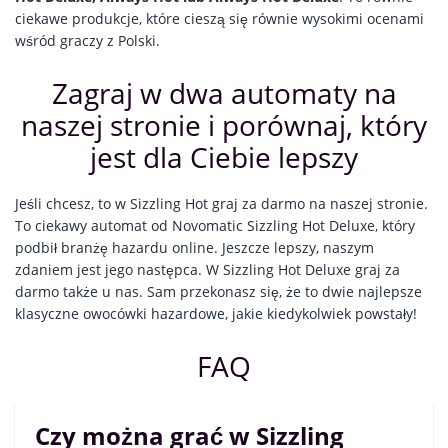
ciekawe produkcje, które cieszą się równie wysokimi ocenami
wśród graczy z Polski.
Zagraj w dwa automaty na
naszej stronie i porównaj, który
jest dla Ciebie lepszy
Jeśli chcesz, to w Sizzling Hot graj za darmo na naszej stronie.
To ciekawy automat od Novomatic S
izzling Hot Deluxe
, który
podbił branżę hazardu online. Jeszcze lepszy, naszym
zdaniem jest jego następca. W Sizzling Hot Deluxe graj za
darmo także u nas. Sam przekonasz się, że to dwie najlepsze
klasyczne owocówki hazardowe, jakie kiedykolwiek powstały!
FAQ
Czy można grać w Sizzling