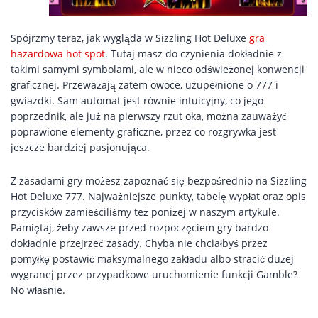
Spójrzmy teraz, jak wygląda w Sizzling Hot Deluxe
gra
hazardowa hot spot
. Tutaj masz do czynienia dokładnie z
takimi samymi symbolami, ale w nieco odświeżonej konwencji
graficznej. Przeważają zatem owoce, uzupełnione o 777 i
gwiazdki. Sam automat jest równie intuicyjny, co jego
poprzednik, ale już na pierwszy rzut oka, można zauważyć
poprawione elementy graficzne, przez co rozgrywka jest
jeszcze bardziej pasjonująca.
Z zasadami gry możesz zapoznać się bezpośrednio na Sizzling
Hot Deluxe 777. Najważniejsze punkty, tabelę wypłat oraz opis
przycisków zamieściliśmy też poniżej w naszym artykule.
Pamiętaj, żeby zawsze przed rozpoczęciem gry bardzo
dokładnie przejrzeć zasady. Chyba nie chciałbyś przez
pomyłkę postawić maksymalnego zakładu albo stracić dużej
wygranej przez przypadkowe uruchomienie funkcji Gamble?
No właśnie.