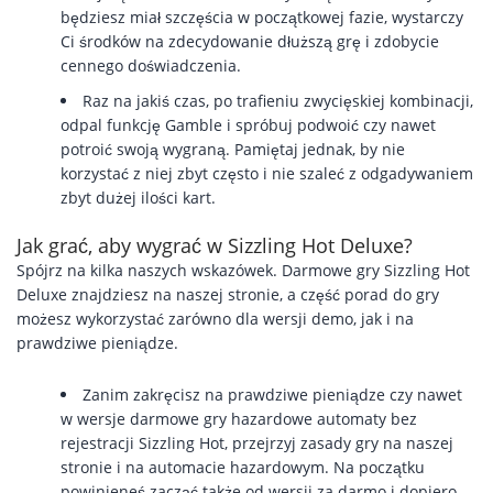
będziesz miał szczęścia w początkowej fazie, wystarczy
Ci środków na zdecydowanie dłuższą grę i zdobycie
cennego doświadczenia.
Raz na jakiś czas, po trafieniu zwycięskiej kombinacji,
odpal funkcję Gamble i spróbuj podwoić czy nawet
potroić swoją wygraną. Pamiętaj jednak, by nie
korzystać z niej zbyt często i nie szaleć z odgadywaniem
zbyt dużej ilości kart.
Jak grać, aby wygrać w Sizzling Hot Deluxe?
Spójrz na kilka naszych wskazówek. Darmowe gry Sizzling Hot
Deluxe znajdziesz na naszej stronie, a część porad do gry
możesz wykorzystać zarówno dla wersji demo, jak i na
prawdziwe pieniądze.
Zanim zakręcisz na prawdziwe pieniądze czy nawet
w wersje
darmowe gry hazardowe automaty bez
rejestracji Sizzling Hot
, przejrzyj zasady gry na naszej
stronie i na automacie hazardowym. Na początku
powinieneś zacząć także od wersji za darmo i dopiero,