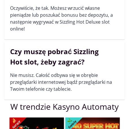
Oczywiście, że tak. Możesz wrzucić własne
pieniądze lub poszukać bonusu bez depozytu, a
następnie wygrywać w Sizzling Hot Deluxe slot
online!
Czy muszę pobrać Sizzling
Hot slot, żeby zagrać?
Nie musisz. Całość odbywa się w obrębie
przeglądarki internetowej bądź przeglądarki na
Twoim telefonie czy tablecie.
W trendzie Kasyno Automaty
Świeży
Gorący