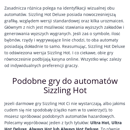
Zasadnicza różnica polega na identyfikacji wizualnej obu
automatów. Sizzling Hot Deluxe posiada nowocześniejszą
grafikę, względem wersji standardowej oraz kilka urozmaiceń.
Głównym z nich jest możliwość stawiania wyższych zakładów i
generowania wyższych wygranych. Jeśli zaś o symbole, ilość
bębnów, rzędy i wygrywające linie chodzi, to oba automaty
posiadają dokładnie to samo. Reasumując, Sizzling Hot Deluxe
to odświeżona wersja Sizzling Hot. I co ciekawe, obie gry
równocześnie podbijają kasyna online. Wszystko więc zależy
od indywidualnych preferencji graczy.
Podobne gry do automatów
Sizzling Hot
Jeżeli darmowe gry Sizzling Hot Ci nie wystarczają, albo jakimś
cudem się nie spodobały (ciężko nam w to uwierzyć!), to
możesz spróbować podobnych automatów hazardowych.
Polecamy wypróbować jeden z tych tytułów:
Ultra Hot, Ultra
Hot Deluxe, Always Hot lub Always Hot Deluxe
. To równie