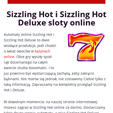
Sizzling Hot i Sizzling Hot
Deluxe sloty online
Automaty online Sizzling Hot i
Sizzling Hot Deluxe to dwie
wiodące produkcje, jeśli chodzi
o świat owoców w
kasynach
online
. Obie gry wyszły spod
rąk docenianego na całym
świecie studia Novomatic. I to
już powinno być wystarczającą zachętą, żeby zakręcić
bębnami. Nie martw się jednak, nie zostawimy Ciebie tylko z
taką informacją. Zapraszamy na kompletny przegląd Sizzling
Hot i Deluxe.
W dowolnym momencie, na naszej stronie internetowej
możesz zagrać w Sizzling Hot online za darmo. Dostarczamy
także drugą wersję automatu, a więc Sizzling Hot Deluxe