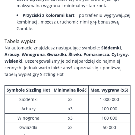
maksymalna wygrana i minimalny stan konta.
Przyciski z kolorami kart
– po trafieniu wygrywającej
kombinacji, możesz uruchomić nimi grę bonusową
Gamble.
Tabela wypłat
Na automacie znajdziesz następujące symbole:
Siódemki,
Arbuzy, Winogrona, Gwiazdki, Śliwki, Pomarańcza, Cytryny,
Wisienki
. Uszeregowaliśmy je od najbardziej do najmniej
cennych. Jednak warto także abyś zapoznał się z poniższą
tabelą wypłat gry Sizzling Hot
Symbole Sizzling Hot
Minimalna ilość
Max. wygrana (x5)
Siódemki
x3
1 000 000
Arbuzy
x3
100 000
Winogrona
x3
100 000
Gwiazdki
x3
50 000