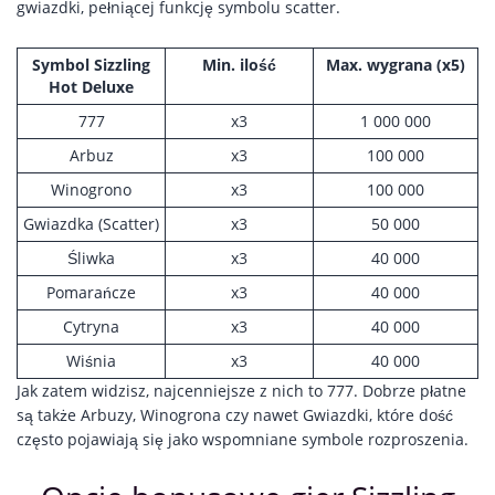
gwiazdki, pełniącej funkcję symbolu scatter.
Symbol Sizzling
Min. ilość
Max. wygrana (x5)
Hot Deluxe
777
x3
1 000 000
Arbuz
x3
100 000
Winogrono
x3
100 000
Gwiazdka (Scatter)
x3
50 000
Śliwka
x3
40 000
Pomarańcze
x3
40 000
Cytryna
x3
40 000
Wiśnia
x3
40 000
Jak zatem widzisz, najcenniejsze z nich to 777. Dobrze płatne
są także Arbuzy, Winogrona czy nawet Gwiazdki, które dość
często pojawiają się jako wspomniane symbole rozproszenia.