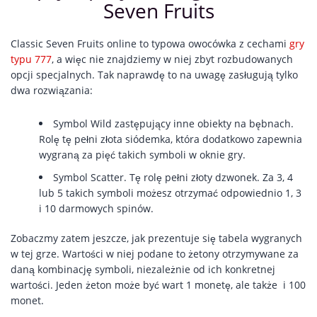
Seven Fruits
Classic Seven Fruits online to typowa owocówka z cechami
gry
typu 777
, a więc nie znajdziemy w niej zbyt rozbudowanych
opcji specjalnych. Tak naprawdę to na uwagę zasługują tylko
dwa rozwiązania:
Symbol Wild zastępujący inne obiekty na bębnach.
Rolę tę pełni złota siódemka, która dodatkowo zapewnia
wygraną za pięć takich symboli w oknie gry.
Symbol Scatter. Tę rolę pełni złoty dzwonek. Za 3, 4
lub 5 takich symboli możesz otrzymać odpowiednio 1, 3
i 10 darmowych spinów.
Zobaczmy zatem jeszcze, jak prezentuje się tabela wygranych
w tej grze. Wartości w niej podane to żetony otrzymywane za
daną kombinację symboli, niezależnie od ich konkretnej
wartości. Jeden żeton może być wart 1 monetę, ale także i 100
monet.