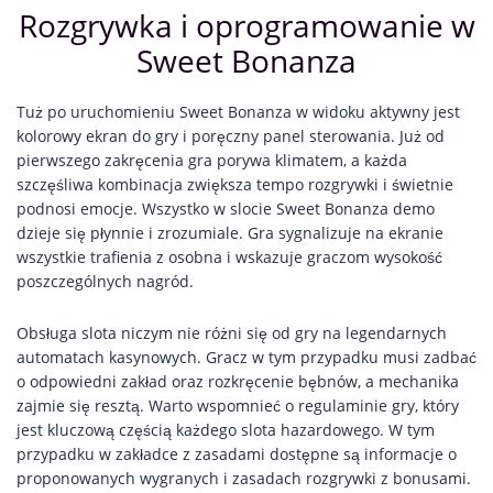
Rozgrywka i oprogramowanie w
Sweet Bonanza
Tuż po uruchomieniu Sweet Bonanza w widoku aktywny jest
kolorowy ekran do gry i poręczny panel sterowania. Już od
pierwszego zakręcenia gra porywa klimatem, a każda
szczęśliwa kombinacja zwiększa tempo rozgrywki i świetnie
podnosi emocje. Wszystko w slocie Sweet Bonanza demo
dzieje się płynnie i zrozumiale. Gra sygnalizuje na ekranie
wszystkie trafienia z osobna i wskazuje graczom wysokość
poszczególnych nagród.
Obsługa slota niczym nie różni się od gry na legendarnych
automatach kasynowych. Gracz w tym przypadku musi zadbać
o odpowiedni zakład oraz rozkręcenie bębnów, a mechanika
zajmie się resztą. Warto wspomnieć o regulaminie gry, który
jest kluczową częścią każdego slota hazardowego. W tym
przypadku w zakładce z zasadami dostępne są informacje o
proponowanych wygranych i zasadach rozgrywki z bonusami.