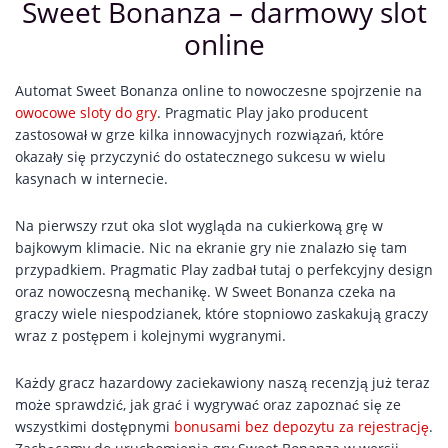
Sweet Bonanza – darmowy slot
online
Automat Sweet Bonanza online to nowoczesne spojrzenie na
owocowe sloty do gry
. Pragmatic Play jako producent
zastosował w grze kilka innowacyjnych rozwiązań, które
okazały się przyczynić do ostatecznego sukcesu w wielu
kasynach w internecie.
Na pierwszy rzut oka slot wygląda na cukierkową grę w
bajkowym klimacie. Nic na ekranie gry nie znalazło się tam
przypadkiem. Pragmatic Play zadbał tutaj o perfekcyjny design
oraz nowoczesną mechanikę. W Sweet Bonanza czeka na
graczy wiele niespodzianek, które stopniowo zaskakują graczy
wraz z postępem i kolejnymi wygranymi.
Każdy gracz hazardowy zaciekawiony naszą recenzją już teraz
może sprawdzić, jak grać i wygrywać oraz zapoznać się ze
wszystkimi dostępnymi
bonusami bez depozytu za rejestrację
.