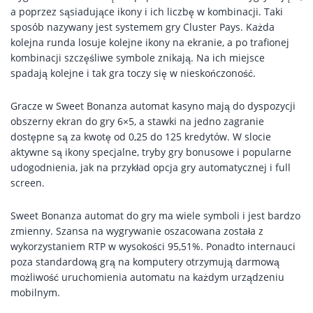
a poprzez sąsiadujące ikony i ich liczbę w kombinacji. Taki
sposób nazywany jest systemem gry Cluster Pays. Każda
kolejna runda losuje kolejne ikony na ekranie, a po trafionej
kombinacji szczęśliwe symbole znikają. Na ich miejsce
spadają kolejne i tak gra toczy się w nieskończoność.
Gracze w Sweet Bonanza automat kasyno mają do dyspozycji
obszerny ekran do gry 6×5, a stawki na jedno zagranie
dostępne są za kwotę od 0,25 do 125 kredytów. W slocie
aktywne są ikony specjalne, tryby gry bonusowe i popularne
udogodnienia, jak na przykład opcja gry automatycznej i full
screen.
Sweet Bonanza automat do gry ma wiele symboli i jest bardzo
zmienny. Szansa na wygrywanie oszacowana została z
wykorzystaniem RTP w wysokości 95,51%. Ponadto internauci
poza standardową grą na komputery otrzymują darmową
możliwość uruchomienia automatu na każdym urządzeniu
mobilnym.