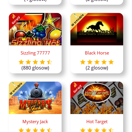
W trendzie
Gorący
Sizzling 77777
Black Horse
(880 glosow)
(2 glosow)
W trendzie
Gorący
Mystery Jack
Hot Target