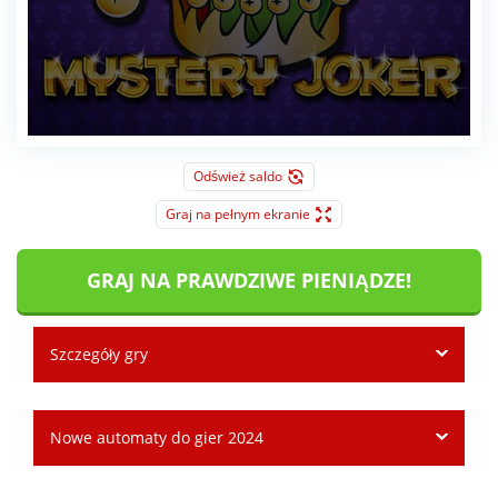
Odśwież saldo
Graj na pełnym ekranie
GRAJ NA PRAWDZIWE PIENIĄDZE!
Szczegóły gry
Nowe automaty do gier 2024