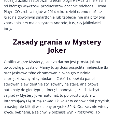
rodzaju dzięki zastosowaniu technologii HTML5, a nie Flasha,
od którego większość producentów obecnie odchodzi. Firma
Play’n GO zrobiła to już w 2014 roku, dzięki czemu możesz
grać na dowolnym smartfonie lub tablecie, nie ma przy tym
znaczenia, czy ma on system Android, iOS, czy jakikolwiek
inny.
Zasady grania w Mystery
Joker
Grafika w grze Mystery Joker za darmo jest prosta, jak na
owocówkę przystało. Mamy tutaj dość pospolite niebieskie tło
oraz jaskrawo żółte obramowanie okna gry z ładnie
zaprojektowanymi symbolami. Całości dopełnia panel
sterowania ewidentnie stylizowany na stare, analogowe
automaty do gier typu jednoręki bandyta. Jeśli chciałbyś
zagrać w Mystery Joker automat, to po prostu wybierz
interesującą Cię sumę zakładu klikając w odpowiedni przycisk,
a następnie kliknij w zielony przycisk SPIN. Gra zacznie wtedy
kręcić bębnami, a za chwilę poznasz wynik rozgrywki. To