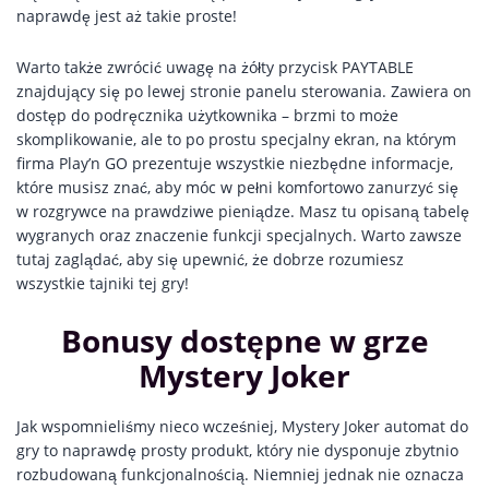
naprawdę jest aż takie proste!
Warto także zwrócić uwagę na żółty przycisk PAYTABLE
znajdujący się po lewej stronie panelu sterowania. Zawiera on
dostęp do podręcznika użytkownika – brzmi to może
skomplikowanie, ale to po prostu specjalny ekran, na którym
firma Play’n GO prezentuje wszystkie niezbędne informacje,
które musisz znać, aby móc w pełni komfortowo zanurzyć się
w rozgrywce na prawdziwe pieniądze. Masz tu opisaną tabelę
wygranych oraz znaczenie funkcji specjalnych. Warto zawsze
tutaj zaglądać, aby się upewnić, że dobrze rozumiesz
wszystkie tajniki tej gry!
Bonusy dostępne w grze
Mystery Joker
Jak wspomnieliśmy nieco wcześniej, Mystery Joker automat do
gry to naprawdę prosty produkt, który nie dysponuje zbytnio
rozbudowaną funkcjonalnością. Niemniej jednak nie oznacza