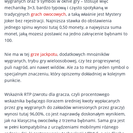
wygranych oraz 9 symboli w oknie gry – stosuje więc
mechanikę 3×3, bardzo typową i często spotykaną w
tradycyjnych
grach owocowych
, a taką właśnie jest Mystery
Joker bez rejestracji. Najniższa stawka do obstawienia
jednego spinu wynosi tutaj 0,50 monety, a najwyższa suma
monet, jaką możesz postawić na jedno zakręcenie bębnami to
100.
Nie ma w tej
grze jackpotu
, dodatkowych mnożników
wygranych, trybu gry wieloosobowej, czy też progresywnej
puli nagród, ani nawet wildów. Ale za to mamy jeden symbol o
specjalnym znaczeniu, który opiszemy dokładniej w kolejnym
punkcie.
Wskaźnik RTP (zwrotu dla gracza, czyli procentowego
wskaźnika będącego ilorazem średniej kwoty wypłacanych
przez grę wygranych do zakładów wniesionych przez graczy)
wynosi tutaj 96,00%, co jest naprawdę doskonałym wynikiem,
jak na klasyczną owocówkę z trzema bębnami. Sama gra jest
w pełni kompatybilna z urządzeniami mobilnymi różnego