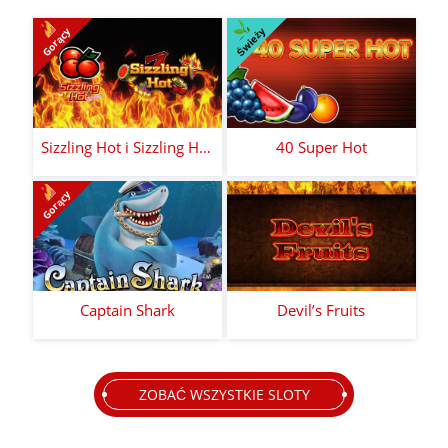
Świeży
Gorący
Sizzling Hot i Sizzling Hot Deluxe
40 Super Hot
Gorący
Captain Shark
Devil’s Fruits
ZOBAĆ WSZYSTKIE SLOTY