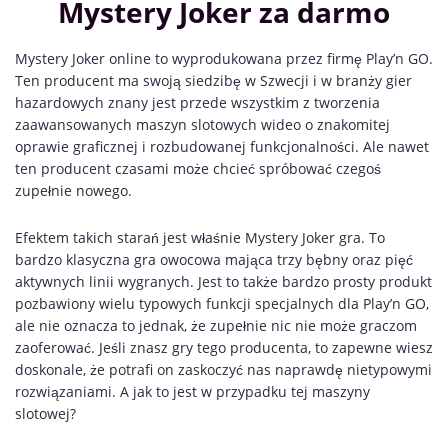
Mystery Joker za darmo
Mystery Joker online to wyprodukowana przez firmę Play’n GO.
Ten producent ma swoją siedzibę w Szwecji i w branży gier
hazardowych znany jest przede wszystkim z tworzenia
zaawansowanych maszyn slotowych wideo o znakomitej
oprawie graficznej i rozbudowanej funkcjonalności. Ale nawet
ten producent czasami może chcieć spróbować czegoś
zupełnie nowego.
Efektem takich starań jest właśnie Mystery Joker gra. To
bardzo klasyczna gra owocowa mająca trzy bębny oraz pięć
aktywnych linii wygranych. Jest to także bardzo prosty produkt
pozbawiony wielu typowych funkcji specjalnych dla Play’n GO,
ale nie oznacza to jednak, że zupełnie nic nie może graczom
zaoferować. Jeśli znasz gry tego producenta, to zapewne wiesz
doskonale, że potrafi on zaskoczyć nas naprawdę nietypowymi
rozwiązaniami. A jak to jest w przypadku tej maszyny
slotowej?