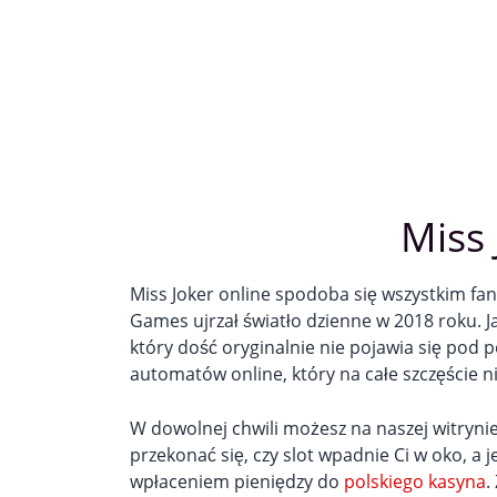
Miss
Miss Joker online spodoba się wszystkim f
Games ujrzał światło dzienne w 2018 roku. J
który dość oryginalnie nie pojawia się pod p
automatów online, który na całe szczęście n
W dowolnej chwili możesz na naszej witrynie
przekonać się, czy slot wpadnie Ci w oko, a j
wpłaceniem pieniędzy do
polskiego kasyna
.