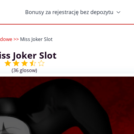
Bonusy za rejestrację bez depozytu
rdowe
>>
Miss Joker Slot
ss Joker Slot
(
36
glosow)