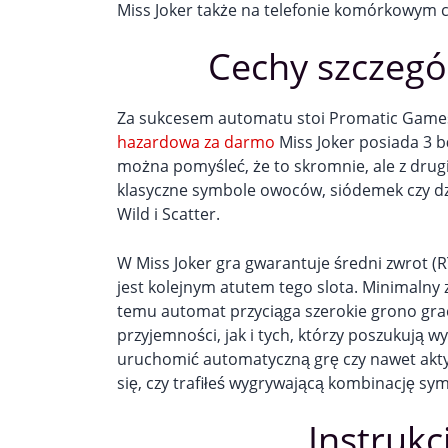
Miss Joker także na telefonie komórkowym cz
Cechy szczegó
Za sukcesem automatu stoi Promatic Games,
hazardowa za darmo
Miss Joker posiada 3 bę
można pomyśleć, że to skromnie, ale z drugi
klasyczne symbole owoców, siódemek czy d
Wild i Scatter.
W Miss Joker gra gwarantuje średni zwrot (
jest kolejnym atutem tego slota. Minimalny 
temu automat przyciąga szerokie grono gracz
przyjemności, jak i tych, którzy poszukują 
uruchomić automatyczną grę czy nawet akty
się, czy trafiłeś wygrywającą kombinację sym
Instrukc