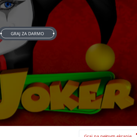
GRAJ ZA DARMO
Graj na pełnym ekranie