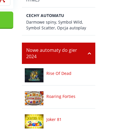
CECHY AUTOMATU
Darmowe spiny, Symbol Wild,
Symbol Scatter, Opcja autoplay
Nowe automaty do gier
2024
Rise Of Dead
Roaring Forties
Joker 81