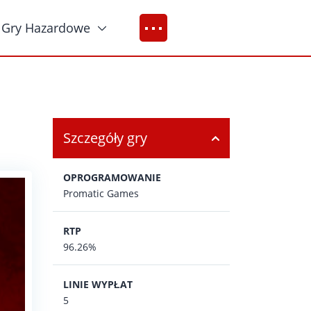
Gry Hazardowe
Szczegóły gry
OPROGRAMOWANIE
Promatic Games
RTP
96.26%
LINIE WYPŁAT
5