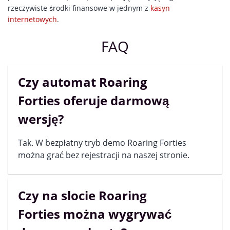
rzeczywiste środki finansowe w jednym z
kasyn
internetowych
.
FAQ
Czy automat Roaring
Forties oferuje darmową
wersję?
Tak. W bezpłatny tryb demo Roaring Forties
można grać bez rejestracji na naszej stronie.
Czy na slocie Roaring
Forties można wygrywać