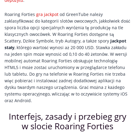
depozytu
.
Roaring Forties
gra jackpot
od GreenTube należy
zaklasyfikować do kategorii slotów owocowych, jakkolwiek dość
spora liczba opcji specjalnych wyróżnia tę produkcję na tle
klasycznych owocówek. W Roaring Forties dostępne są
Scattery, Dzikie Symbole, tryb Autogry, a także spory
Jackpot
stały
, którego wartość wynosi aż 20 000 USD. Stawka zakładu
na jeden spin może wynosić od 0,10 do 40 żetonów. W wersji
mobilnej automat Roaring Forties obsługuje technologię
HTML5 i może zostać uruchomiony w przeglądarce telefonu
lub tabletu. Do gry na telefonie w Roaring Forties nie trzeba
więc pobierać i instalować żadnej dodatkowej aplikacji na
dysku twardym naszego urządzenia. Grać można z każdego
systemu operacyjnego, wliczając w to oczywiście systemy iOS
oraz Android.
Interfejs, zasady i przebieg gry
w slocie Roaring Forties