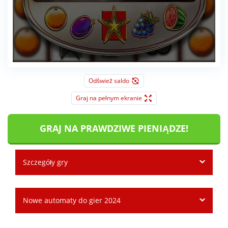
Odśwież saldo
Graj na pełnym ekranie
GRAJ NA PRAWDZIWE PIENIĄDZE!
Szczegóły gry
Nowe automaty do gier 2024