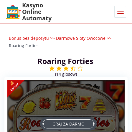
Kasyno
Online
Automaty
Bonus bez depozytu
>>
Darmowe Sloty Owocowe
>>
Roaring Forties
Roaring Forties
(
14
glosow)
Gorący
GRAJ ZA DARMO