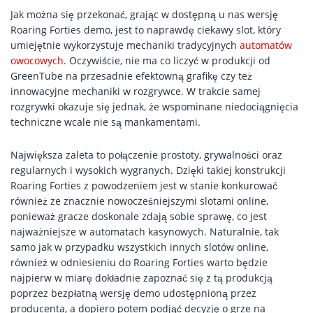
Jak można się przekonać, grając w dostępną u nas wersję
Roaring Forties demo, jest to naprawdę ciekawy slot, który
umiejętnie wykorzystuje mechaniki tradycyjnych
automatów
owocowych
. Oczywiście, nie ma co liczyć w produkcji od
GreenTube na przesadnie efektowną grafikę czy też
innowacyjne mechaniki w rozgrywce. W trakcie samej
rozgrywki okazuje się jednak, że wspominane niedociągnięcia
techniczne wcale nie są mankamentami.
Największa zaleta to połączenie prostoty, grywalności oraz
regularnych i wysokich wygranych. Dzięki takiej konstrukcji
Roaring Forties z powodzeniem jest w stanie konkurować
również ze znacznie nowocześniejszymi slotami online,
ponieważ gracze doskonale zdają sobie sprawę, co jest
najważniejsze w automatach kasynowych. Naturalnie, tak
samo jak w przypadku wszystkich innych slotów online,
również w odniesieniu do Roaring Forties warto będzie
najpierw w miarę dokładnie zapoznać się z tą produkcją
poprzez bezpłatną wersję demo udostępnioną przez
producenta, a dopiero potem podjąć decyzję o grze na