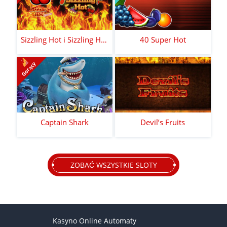
Sizzling Hot i Sizzling Hot Deluxe
40 Super Hot
Gorący
Captain Shark
Devil’s Fruits
ZOBAĆ WSZYSTKIE SLOTY
Kasyno Online Automaty