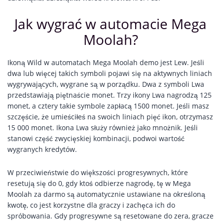
Jak wygrać w automacie Mega
Moolah?
Ikoną Wild w automatach Mega Moolah demo jest Lew. Jeśli
dwa lub więcej takich symboli pojawi się na aktywnych liniach
wygrywających, wygrane są w porządku. Dwa z symboli Lwa
przedstawiają piętnaście monet. Trzy ikony Lwa nagrodzą 125
monet, a cztery takie symbole zapłacą 1500 monet. Jeśli masz
szczęście, że umieściłeś na swoich liniach pięć ikon, otrzymasz
15 000 monet. Ikona Lwa służy również jako mnożnik. Jeśli
stanowi część zwycięskiej kombinacji, podwoi wartość
wygranych kredytów.
W przeciwieństwie do większości progresywnych, które
resetują się do 0, gdy ktoś odbierze nagrodę, tę w Mega
Moolah za darmo są automatycznie ustawiane na określoną
kwotę, co jest korzystne dla graczy i zachęca ich do
spróbowania. Gdy progresywne są resetowane do zera, gracze