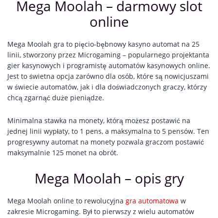
Mega Moolah – darmowy slot
online
Mega Moolah gra to pięcio-bębnowy kasyno automat na 25
linii, stworzony przez Microgaming – popularnego projektanta
gier kasynowych i programistę automatów kasynowych online.
Jest to świetna opcja zarówno dla osób, które są nowicjuszami
w świecie automatów, jak i dla doświadczonych graczy, którzy
chcą zgarnąć duże pieniądze.
Minimalna stawka na monety, którą możesz postawić na
jednej linii wypłaty, to 1 pens, a maksymalna to 5 pensów. Ten
progresywny automat na monety pozwala graczom postawić
maksymalnie 125 monet na obrót.
Mega Moolah – opis gry
Mega Moolah online to rewolucyjna
gra automatowa
w
zakresie Microgaming. Był to pierwszy z wielu automatów