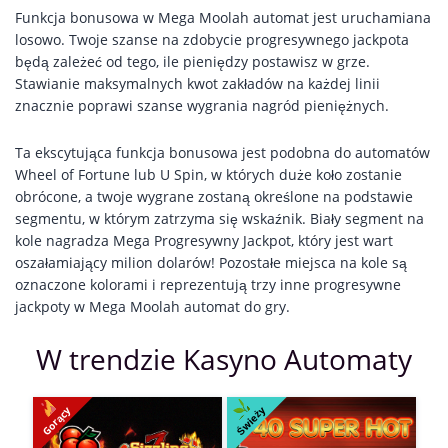
Funkcja bonusowa w Mega Moolah automat jest uruchamiana
losowo. Twoje szanse na zdobycie progresywnego jackpota
będą zależeć od tego, ile pieniędzy postawisz w grze.
Stawianie maksymalnych kwot zakładów na każdej linii
znacznie poprawi szanse wygrania nagród pieniężnych.
Ta ekscytująca funkcja bonusowa jest podobna do automatów
Wheel of Fortune lub U Spin, w których duże koło zostanie
obrócone, a twoje wygrane zostaną określone na podstawie
segmentu, w którym zatrzyma się wskaźnik. Biały segment na
kole nagradza Mega Progresywny Jackpot, który jest wart
oszałamiający milion dolarów! Pozostałe miejsca na kole są
oznaczone kolorami i reprezentują trzy inne progresywne
jackpoty w Mega Moolah automat do gry.
W trendzie Kasyno Automaty
Świeży
Gorący