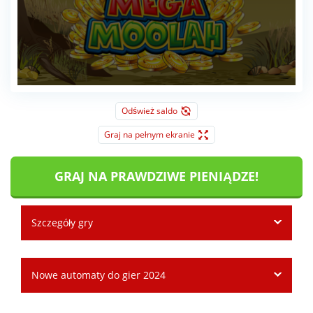
Odśwież saldo
Graj na pełnym ekranie
GRAJ NA PRAWDZIWE PIENIĄDZE!
Szczegóły gry
Nowe automaty do gier 2024