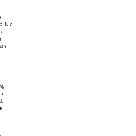
w
a. Nie
 na
m
ash
j,
ka
i.
ie