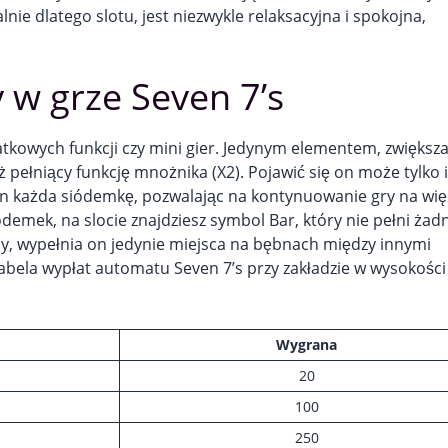
ie dlatego slotu, jest niezwykle relaksacyjna i spokojna,
 w grze Seven 7’s
tkowych funkcji czy mini gier. Jedynym elementem, zwiększ
 pełniący funkcję mnożnika (X2). Pojawić się on może tylko i
i on każda siódemkę, pozwalając na kontynuowanie gry na wię
ódemek, na slocie znajdziesz symbol Bar, który nie pełni żad
lny, wypełnia on jedynie miejsca na bębnach między innymi
abela wypłat automatu Seven 7’s przy zakładzie w wysokości
Wygrana
20
100
250