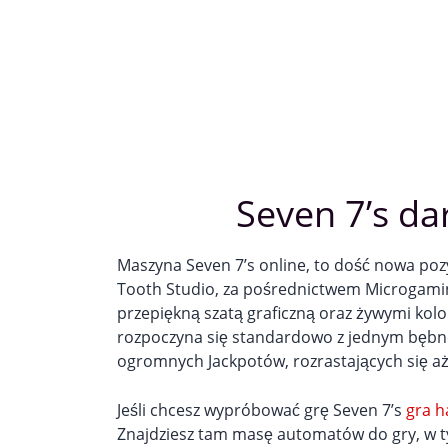
Seven 7’s d
Maszyna Seven 7’s online, to dość nowa poz
Tooth Studio, za pośrednictwem Microgaming
przepiękną szatą graficzną oraz żywymi kol
rozpoczyna się standardowo z jednym bębne
ogromnych Jackpotów, rozrastających się a
Jeśli chcesz wypróbować grę Seven 7’s
gra 
Znajdziesz tam masę automatów do gry, w ty