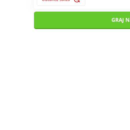
GRAJ N