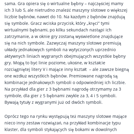
sama. Gra opiera się o wirtualne bębny – najczęściej mamy
ich 3 lub 5, ale nietrudno znaleźć maszyny slotowe o większej
liczbie bębnów, nawet do 10. Na każdym z bębnów znajdują
się symbole. Gracz wciska przycisk, który „kręci” tymi
wirtualnymi bębnami, po kilku sekundach nastąpi ich
zatrzymanie, a w oknie gry zostaną wyświetlone znajdujące
się na nich symbole. Zazwyczaj maszyny slotowe premiują
układy jednakowych symboli na wytyczonych uprzednio
aktywnych liniach wygranych obejmujących wszystkie bębny
gry. Mogą to być linie poziome, ukośne, w kształcie
rozciągniętej litery V i mające inny kształt – ale zawsze biegną
one wzdłuż wszystkich bębnów. Premiowane nagrodą są
kombinacje jednakowych symboli o odpowiedniej ich liczbie.
Na przykład dla gier z 3 bębnami nagrodę otrzymamy za 3
symbole, dla gier z 5 bębnami zwykle za 3, 4 i 5 symboli.
Bywają tytuły z wygranymi już od dwóch symboli.
Oprócz tego na rynku występują też maszyny slotowe mające
nieco inny zestaw rozwiązań, na przykład kombinacje typu
klaster, dla symboli stykających się bokami w dowolnych