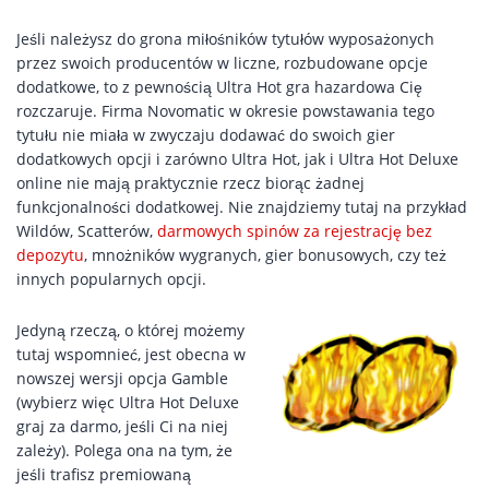
Jeśli należysz do grona miłośników tytułów wyposażonych
przez swoich producentów w liczne, rozbudowane opcje
dodatkowe, to z pewnością Ultra Hot gra hazardowa Cię
rozczaruje. Firma Novomatic w okresie powstawania tego
tytułu nie miała w zwyczaju dodawać do swoich gier
dodatkowych opcji i zarówno Ultra Hot, jak i Ultra Hot Deluxe
online nie mają praktycznie rzecz biorąc żadnej
funkcjonalności dodatkowej. Nie znajdziemy tutaj na przykład
Wildów, Scatterów,
darmowych spinów za rejestrację bez
depozytu
, mnożników wygranych, gier bonusowych, czy też
innych popularnych opcji.
Jedyną rzeczą, o której możemy
tutaj wspomnieć, jest obecna w
nowszej wersji opcja Gamble
(wybierz więc Ultra Hot Deluxe
graj za darmo, jeśli Ci na niej
zależy). Polega ona na tym, że
jeśli trafisz premiowaną