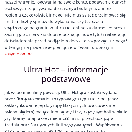
naszej witrynie, logowania na swoje konto, podawania danych
osobowych, zapisywania do naszego biuletynu, ani też
robienia czegokolwiek innego. Nie musisz też przejmować się
limitem liczby spinów do wykonania, czy też czasu
spędzonego na graniu w Ultra Hot online za darmo. Po prostu
zacznij grać i baw się dobrze poznając nowe tytuł i nabierając
doświadczenia przed podjęciem decyzji o rozpoczęciu zmagań
w ten gry na prawdziwe pieniądze w Twoim ulubionym
kasynie online
.
Ultra Hot – informacje
podstawowe
Jak wspomnieliśmy powyżej, Ultra Hot gra została wydana
przez firmę Novomatic. To typowa gra typu Hot Spot (choć
zaklasyfikowanie jej do grupy klasycznych owocówek nie
byłoby błędem) mająca trzy bębny i trzy rzędy symboli w oknie
gry. Mamy tutaj także zmienność niską przechodzącą w
średnią oraz 5 aktywnych linii wygrywających. Współczynnik
RTP dla tej gry wynosi 95,17%, minimalna kwota do