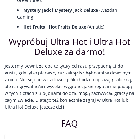
Greentube).
Mystery Jack i Mystery Jack Deluxe
(Wazdan
Gaming).
Hot Fruits i Hot Fruits Deluxe
(Amatic).
Wypróbuj Ultra Hot i Ultra Hot
Deluxe za darmo!
Jesteśmy pewni, że oba te tytuły od razu przypadną Ci do
gustu, gdy tylko pierwszy raz zakręcisz bębnami w dowolnym
z nich. Nie są one w czołówce jeśli chodzi o oprawę graficzną,
ale ich grywalność i wysokie wygrane, jakie regularnie padają
w tych slotach z 3 bębnami do dziś mogą zachwycać graczy na
całym świecie. Dlatego też koniecznie zagraj w Ultra Hot lub
Ultra Hot Deluxe jeszcze dziś!
FAQ