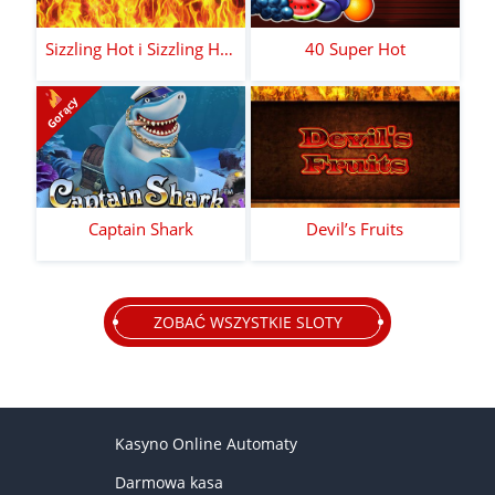
Sizzling Hot i Sizzling Hot Deluxe
40 Super Hot
Gorący
Captain Shark
Devil’s Fruits
ZOBAĆ WSZYSTKIE SLOTY
Kasyno Online Automaty
Darmowa kasa