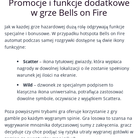
Promocje i funkcje dodatkowe
w grze Bells on Fire
Jak w każdej grze hazardowej dużą rolę odgrywają funkcje
specjalne i bonusowe. W przypadku hotspota Bells on Fire
automat podczas samej rozgrywki dostępne są dwie ikony
funkcyjne:
Scatter
– ikona tytułowej gwiazdy, która wypłaca
nagrody w dowolnej lokalizacji o ile zostanie spełniony
warunek jej ilości na ekranie.
Wild
– dzwonek ze specjalnym podpisem to
klasyczna ikona uniwersalna, potrafiąca zastosować
dowolne symbole, oczywiście z wyjątkiem Scattera.
Poza powyższymi trybami gra oferuje korzystanie z gry
gamble po każdym wygranym spinie. Gra losowa to szansa na
wygrywanie mnożnika dotyczasowej sumy z zakręcenia. gracz
decyduje czy chce podjąć się ryzyka utraty wygranej gotówki w