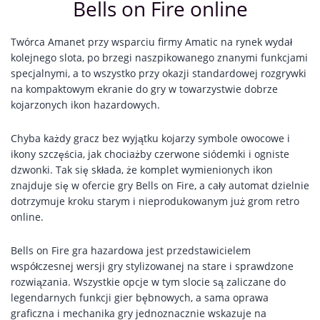
Bells on Fire online
Twórca Amanet przy wsparciu firmy Amatic na rynek wydał
kolejnego slota, po brzegi naszpikowanego znanymi funkcjami
specjalnymi, a to wszystko przy okazji standardowej rozgrywki
na kompaktowym ekranie do gry w towarzystwie dobrze
kojarzonych ikon hazardowych.
Chyba każdy gracz bez wyjątku kojarzy symbole owocowe i
ikony szczęścia, jak chociażby czerwone siódemki i ogniste
dzwonki. Tak się składa, że komplet wymienionych ikon
znajduje się w ofercie gry Bells on Fire, a cały automat dzielnie
dotrzymuje kroku starym i nieprodukowanym już grom retro
online.
Bells on Fire gra hazardowa jest przedstawicielem
współczesnej wersji gry stylizowanej na stare i sprawdzone
rozwiązania. Wszystkie opcje w tym slocie są zaliczane do
legendarnych funkcji gier bębnowych, a sama oprawa
graficzna i mechanika gry jednoznacznie wskazuje na