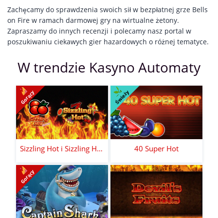
Zachęcamy do sprawdzenia swoich sił w bezpłatnej grze Bells
on Fire w ramach darmowej gry na wirtualne żetony.
Zapraszamy do innych recenzji i polecamy nasz portal w
poszukiwaniu ciekawych gier hazardowych o różnej tematyce.
W trendzie Kasyno Automaty
Świeży
Gorący
Sizzling Hot i Sizzling Hot Deluxe
40 Super Hot
Gorący